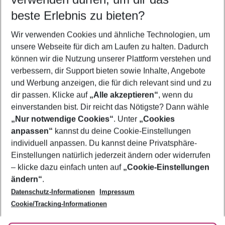
09.08.26
–
07.08.27
5-8 Nächte
beste Erlebnis zu bieten?
Wer wird verreisen
Wir verwenden Cookies und ähnliche Technologien, um
2 Erwachsene
Keine Kinder
unsere Webseite für dich am Laufen zu halten. Dadurch
können wir die Nutzung unserer Plattform verstehen und
Mehr Filter anzeigen
verbessern, dir Support bieten sowie Inhalte, Angebote
und Werbung anzeigen, die für dich relevant sind und zu
dir passen. Klicke auf
„Alle akzeptieren“
, wenn du
einverstanden bist. Dir reicht das Nötigste? Dann wähle
„Nur notwendige Cookies“
. Unter
„Cookies
anpassen“
kannst du deine Cookie-Einstellungen
Footer
Footer navigation
individuell anpassen. Du kannst deine Privatsphäre-
Über uns
Einstellungen natürlich jederzeit ändern oder widerrufen
AGB
– klicke dazu einfach unten auf
„Cookie-Einstellungen
Service & Hilfe
Bestpreisgarantie
ändern“
.
Datenschutz-Informationen
Impressum
Agenturbetreuung
Cookie-Einstellungen ändern
Folge uns
Barrierefreies Reisen
Cookie/Tracking-Informationen
Cookie-Richtlinie
Check-in
Datenschutz