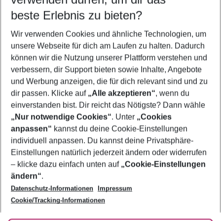
10.08.26
–
08.08.27
5-8 Nächte
beste Erlebnis zu bieten?
Wer wird verreisen
Wir verwenden Cookies und ähnliche Technologien, um
2 Erwachsene
Keine Kinder
unsere Webseite für dich am Laufen zu halten. Dadurch
können wir die Nutzung unserer Plattform verstehen und
Mehr Filter anzeigen
verbessern, dir Support bieten sowie Inhalte, Angebote
und Werbung anzeigen, die für dich relevant sind und zu
dir passen. Klicke auf
„Alle akzeptieren“
, wenn du
einverstanden bist. Dir reicht das Nötigste? Dann wähle
„Nur notwendige Cookies“
. Unter
„Cookies
anpassen“
kannst du deine Cookie-Einstellungen
Footer
Footer navigation
individuell anpassen. Du kannst deine Privatsphäre-
Über uns
Einstellungen natürlich jederzeit ändern oder widerrufen
AGB
– klicke dazu einfach unten auf
„Cookie-Einstellungen
Service & Hilfe
Bestpreisgarantie
ändern“
.
Datenschutz-Informationen
Impressum
Agenturbetreuung
Cookie-Einstellungen ändern
Folge uns
Barrierefreies Reisen
Cookie/Tracking-Informationen
Cookie-Richtlinie
Check-in
Datenschutz