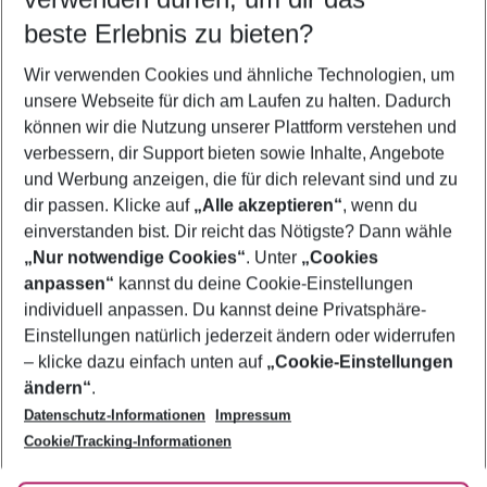
09.08.26
–
07.08.27
5-8 Nächte
beste Erlebnis zu bieten?
Wer wird verreisen
Wir verwenden Cookies und ähnliche Technologien, um
2 Erwachsene
Keine Kinder
unsere Webseite für dich am Laufen zu halten. Dadurch
können wir die Nutzung unserer Plattform verstehen und
Mehr Filter anzeigen
verbessern, dir Support bieten sowie Inhalte, Angebote
und Werbung anzeigen, die für dich relevant sind und zu
dir passen. Klicke auf
„Alle akzeptieren“
, wenn du
einverstanden bist. Dir reicht das Nötigste? Dann wähle
„Nur notwendige Cookies“
. Unter
„Cookies
anpassen“
kannst du deine Cookie-Einstellungen
Footer
Footer navigation
individuell anpassen. Du kannst deine Privatsphäre-
Über uns
Einstellungen natürlich jederzeit ändern oder widerrufen
AGB
– klicke dazu einfach unten auf
„Cookie-Einstellungen
Service & Hilfe
Bestpreisgarantie
ändern“
.
Datenschutz-Informationen
Impressum
Agenturbetreuung
Cookie-Einstellungen ändern
Folge uns
Barrierefreies Reisen
Cookie/Tracking-Informationen
Cookie-Richtlinie
Check-in
Datenschutz