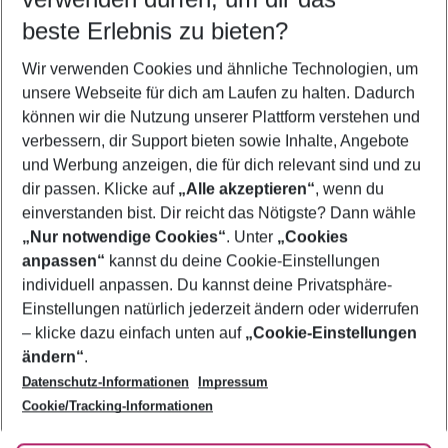
10.08.26
–
08.08.27
5-8 Nächte
beste Erlebnis zu bieten?
Wer wird verreisen
Wir verwenden Cookies und ähnliche Technologien, um
2 Erwachsene
Keine Kinder
unsere Webseite für dich am Laufen zu halten. Dadurch
können wir die Nutzung unserer Plattform verstehen und
Mehr Filter anzeigen
verbessern, dir Support bieten sowie Inhalte, Angebote
und Werbung anzeigen, die für dich relevant sind und zu
dir passen. Klicke auf
„Alle akzeptieren“
, wenn du
einverstanden bist. Dir reicht das Nötigste? Dann wähle
„Nur notwendige Cookies“
. Unter
„Cookies
anpassen“
kannst du deine Cookie-Einstellungen
Footer
Footer navigation
individuell anpassen. Du kannst deine Privatsphäre-
Über uns
Einstellungen natürlich jederzeit ändern oder widerrufen
AGB
– klicke dazu einfach unten auf
„Cookie-Einstellungen
Service & Hilfe
Bestpreisgarantie
ändern“
.
Datenschutz-Informationen
Impressum
Agenturbetreuung
Cookie-Einstellungen ändern
Folge uns
Barrierefreies Reisen
Cookie/Tracking-Informationen
Cookie-Richtlinie
Check-in
Datenschutz