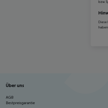
bzw. S
Hinw
Diese 
haben,
Footer
Footer navigation
Über uns
AGB
Bestpreisgarantie