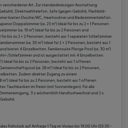
 verschiedener Art. Zur standardmässigen Ausstattung
 Gebühr), Direktwahltelefon, Safe (gegen Gebühr), Flachbild-
zimmer bieten Dusche/WC, Haartrockner und Badezimmertelefon.
uperior Doppelzimmer (ca. 23 m²)
Ideal für bis zu 2 + 1 Personen
lzimmer (ca. 19 m²)
Ideal für bis zu 2 Personen und
 für bis zu 2 + 2 Personen, besteht aus 1 separaten Schlafzimmer
amilienzimmer (ca. 30 m²)
Ideal für 2 + 2 Personen, besteht aus 1
und bietet 4 Einzelbetten.
Familiensuite Plunge Pool (ca. 30 m²)
Wohn-/Schlafzimmer und ist ausgestattet mit 4 Einzelbetten.
²)
Ideal für bis zu 2 Personen, besteht aus 1 offenen
 Gemeinschaftspool (ca. 28 m²)
Ideal für bis zu 2 Personen,
inzelbetten. Zudem direkter Zugang zu einem
 akzeptieren
8 m²)
Ideal für bis zu 2 Personen, besteht aus 1 offenen
ates Tauchbecken im Freien (mit Sonnenliegen).
Für alle
Zimmerreinigung, 3 x wöchentlich Handtuchwechsel und 2 x
 Gebühr).
les Frühstück auf Anfrage 1 Tag im Voraus bis 19:00 Uhr (05:30 -