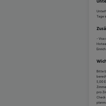
Unte
Unterh
Tage 
Zusä
- Visa
Hoteau
Einri
Wich
Bitte 
berech
5,00 E
Zimmer
pro Zi
Check-
planmä