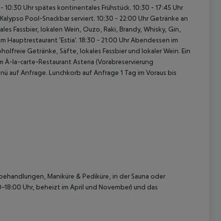
- 10:30 Uhr spätes kontinentales Frühstück.
10:30 - 17:45 Uhr
 Kalypso Pool-Snackbar serviert.
10:30 - 22:00 Uhr Getränke an
les Fassbier, lokalen Wein, Ouzo, Raki, Brandy, Whisky, Gin,
m Hauptrestaurant 'Estia'.
18:30 - 21:00 Uhr Abendessen im
olfreie Getränke, Säfte, lokales Fassbier und lokaler Wein.
Ein
m À-la-carte-Restaurant Asteria (Vorabreservierung
nü auf Anfrage.
Lunchkorb auf Anfrage 1 Tag im Voraus bis
tsbehandlungen, Maniküre & Pediküre, in der Sauna oder
0-18:00 Uhr, beheizt im April und November) und das