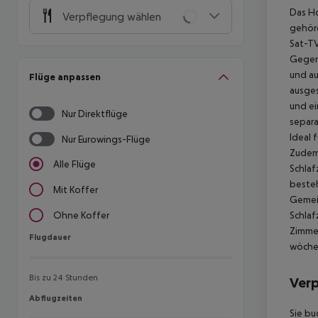
Das Ho
Verpflegung wählen
gehöre
Sat-TV
Gegen 
und au
Flüge anpassen
ausges
und ei
Nur Direktflüge
separa
Ideal 
Nur Eurowings-Flüge
Zudem 
Alle Flüge
Schlaf
besteh
Mit Koffer
Gemein
Schlaf
Ohne Koffer
Zimmer
Flugdauer
Flugdauer
wöchen
Bis zu 24 Stunden
Ver
Abflugzeiten
Abflugzeiten
Sie bu