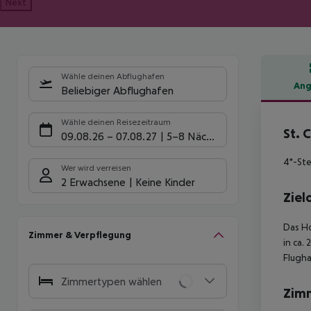
Next
Wähle deinen Abflughafen
Ang
Beliebiger Abflughafen
Hote
Wähle deinen Reisezeitraum
St. 
09.08.26
–
07.08.27
5-8 Nächte
4*-Ste
Wer wird verreisen
2 Erwachsene
Keine Kinder
Ziel
Das Ho
Zimmer & Verpflegung
in ca.
Flugha
Zimmertypen wählen
Zim