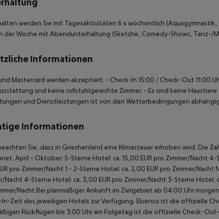
rhaltung
alten werden Sie mit Tagesaktivitäten 6 x wöchentlich (Aquagymnastik, Wa
in der Woche mit Abendunterhaltung (Sketche, Comedy-Shows, Tanz-/Mu
tzliche Informationen
 und Mastercard werden akzeptiert.
- Check-In 15:00 / Check-Out 11:00 U
sstattung und keine rollstuhlgerechte Zimmer.
- Es sind keine Haustiere
chtungen und Dienstleistungen ist von den Wetterbedingungen abhängig
tige Informationen
beachten Sie, dass in Griechenland eine Klimasteuer erhoben wird. Die Zah
net. April - Oktober: 5-Sterne Hotel: ca. 15,00 EUR pro Zimmer/Nacht 4-S
UR pro Zimmer/Nacht 1 - 2-Sterne Hotel: ca. 2,00 EUR pro Zimmer/Nacht 
/Nacht 4-Sterne Hotel: ca. 3,00 EUR pro Zimmer/Nacht 3-Sterne Hotel: ca
mmer/Nacht Bei planmäßiger Ankunft im Zielgebiet ab 04:00 Uhr morgens
In-Zeit des jeweiligen Hotels zur Verfügung. Ebenso ist die offizielle C
ßigen Rückflügen bis 3:00 Uhr am Folgetag ist die offizielle Check-Out