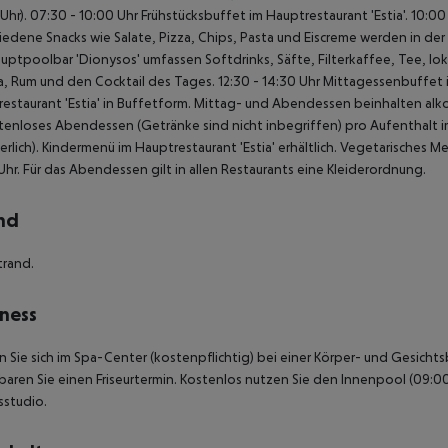
Uhr).
07:30 - 10:00 Uhr Frühstücksbuffet im Hauptrestaurant 'Estia'.
10:00 
iedene Snacks wie Salate, Pizza, Chips, Pasta und Eiscreme werden in der
uptpoolbar 'Dionysos' umfassen Softdrinks, Säfte, Filterkaffee, Tee, loka
, Rum und den Cocktail des Tages.
12:30 - 14:30 Uhr Mittagessenbuffet i
estaurant 'Estia' in Buffetform. Mittag- und Abendessen beinhalten alkoh
stenloses Abendessen (Getränke sind nicht inbegriffen) pro Aufenthalt i
rlich).
Kindermenü im Hauptrestaurant 'Estia' erhältlich.
Vegetarisches Me
Uhr.
Für das Abendessen gilt in allen Restaurants eine Kleiderordnung.
nd
trand.
ness
n Sie sich im Spa-Center (kostenpflichtig) bei einer Körper- und Gesich
baren Sie einen Friseurtermin. Kostenlos nutzen Sie den Innenpool (09:0
sstudio.