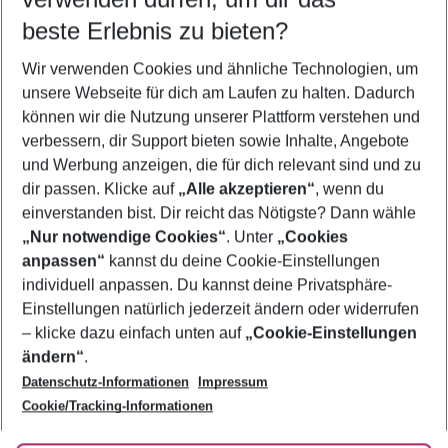
10.08.26
–
08.08.27
5-8 Nächte
beste Erlebnis zu bieten?
Wer wird verreisen
Wir verwenden Cookies und ähnliche Technologien, um
2 Erwachsene
Keine Kinder
unsere Webseite für dich am Laufen zu halten. Dadurch
können wir die Nutzung unserer Plattform verstehen und
Mehr Filter anzeigen
verbessern, dir Support bieten sowie Inhalte, Angebote
und Werbung anzeigen, die für dich relevant sind und zu
dir passen. Klicke auf
„Alle akzeptieren“
, wenn du
einverstanden bist. Dir reicht das Nötigste? Dann wähle
„Nur notwendige Cookies“
. Unter
„Cookies
anpassen“
kannst du deine Cookie-Einstellungen
Footer
Footer navigation
individuell anpassen. Du kannst deine Privatsphäre-
Über uns
Einstellungen natürlich jederzeit ändern oder widerrufen
AGB
– klicke dazu einfach unten auf
„Cookie-Einstellungen
Service & Hilfe
Bestpreisgarantie
ändern“
.
Datenschutz-Informationen
Impressum
Agenturbetreuung
Cookie-Einstellungen ändern
Folge uns
Barrierefreies Reisen
Cookie/Tracking-Informationen
Cookie-Richtlinie
Check-in
Datenschutz