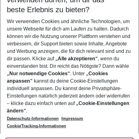
10.08.26
–
08.08.27
5-8 Nächte
beste Erlebnis zu bieten?
Wer wird verreisen
Wir verwenden Cookies und ähnliche Technologien, um
2 Erwachsene
Keine Kinder
unsere Webseite für dich am Laufen zu halten. Dadurch
können wir die Nutzung unserer Plattform verstehen und
Mehr Filter anzeigen
verbessern, dir Support bieten sowie Inhalte, Angebote
und Werbung anzeigen, die für dich relevant sind und zu
dir passen. Klicke auf
„Alle akzeptieren“
, wenn du
einverstanden bist. Dir reicht das Nötigste? Dann wähle
„Nur notwendige Cookies“
. Unter
„Cookies
anpassen“
kannst du deine Cookie-Einstellungen
Footer
Footer navigation
individuell anpassen. Du kannst deine Privatsphäre-
Über uns
Einstellungen natürlich jederzeit ändern oder widerrufen
AGB
– klicke dazu einfach unten auf
„Cookie-Einstellungen
Service & Hilfe
Bestpreisgarantie
ändern“
.
Datenschutz-Informationen
Impressum
Agenturbetreuung
Cookie-Einstellungen ändern
Folge uns
Barrierefreies Reisen
Cookie/Tracking-Informationen
Cookie-Richtlinie
Check-in
Datenschutz