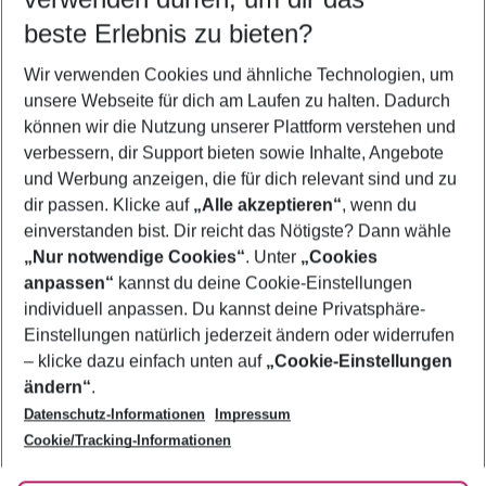
09.08.26
–
07.08.27
5-8 Nächte
beste Erlebnis zu bieten?
Wer wird verreisen
Wir verwenden Cookies und ähnliche Technologien, um
2 Erwachsene
Keine Kinder
unsere Webseite für dich am Laufen zu halten. Dadurch
können wir die Nutzung unserer Plattform verstehen und
Mehr Filter anzeigen
verbessern, dir Support bieten sowie Inhalte, Angebote
und Werbung anzeigen, die für dich relevant sind und zu
dir passen. Klicke auf
„Alle akzeptieren“
, wenn du
einverstanden bist. Dir reicht das Nötigste? Dann wähle
„Nur notwendige Cookies“
. Unter
„Cookies
anpassen“
kannst du deine Cookie-Einstellungen
Footer
Footer navigation
individuell anpassen. Du kannst deine Privatsphäre-
Über uns
Einstellungen natürlich jederzeit ändern oder widerrufen
AGB
– klicke dazu einfach unten auf
„Cookie-Einstellungen
Service & Hilfe
Bestpreisgarantie
ändern“
.
Datenschutz-Informationen
Impressum
Agenturbetreuung
Cookie-Einstellungen ändern
Folge uns
Barrierefreies Reisen
Cookie/Tracking-Informationen
Cookie-Richtlinie
Check-in
Datenschutz