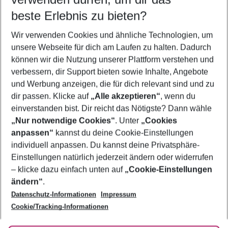
09.08.26
–
07.08.27
5-8 Nächte
beste Erlebnis zu bieten?
Wer wird verreisen
Wir verwenden Cookies und ähnliche Technologien, um
2 Erwachsene
Keine Kinder
unsere Webseite für dich am Laufen zu halten. Dadurch
können wir die Nutzung unserer Plattform verstehen und
Mehr Filter anzeigen
verbessern, dir Support bieten sowie Inhalte, Angebote
und Werbung anzeigen, die für dich relevant sind und zu
dir passen. Klicke auf
„Alle akzeptieren“
, wenn du
einverstanden bist. Dir reicht das Nötigste? Dann wähle
„Nur notwendige Cookies“
. Unter
„Cookies
anpassen“
kannst du deine Cookie-Einstellungen
Footer
Footer navigation
individuell anpassen. Du kannst deine Privatsphäre-
Über uns
Einstellungen natürlich jederzeit ändern oder widerrufen
AGB
– klicke dazu einfach unten auf
„Cookie-Einstellungen
Service & Hilfe
Bestpreisgarantie
ändern“
.
Datenschutz-Informationen
Impressum
Agenturbetreuung
Cookie-Einstellungen ändern
Folge uns
Barrierefreies Reisen
Cookie/Tracking-Informationen
Cookie-Richtlinie
Check-in
Datenschutz