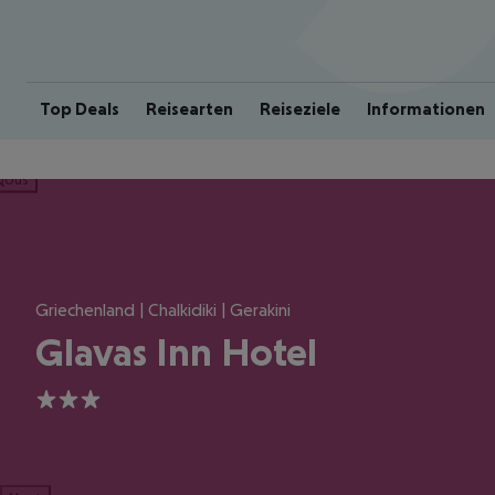
Top Deals
Reisearten
Reiseziele
Informationen
ious
Griechenland | Chalkidiki | Gerakini
Glavas Inn Hotel
3