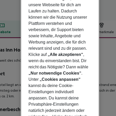
unsere Webseite für dich am
Laufen zu halten. Dadurch
können wir die Nutzung unserer
Plattform verstehen und
verbessern, dir Support bieten
ebote
Hotelbeschreibung
Hotelmerkmale
sowie Inhalte, Angebote und
lbeschreibung
Werbung anzeigen, die für dich
relevant sind und zu dir passen.
as Inn Hotel
Klicke auf
„Alle akzeptieren“
,
3
nweit des schönen Sandstrandes gelegen!
wenn du einverstanden bist. Dir
reicht das Nötigste? Dann wähle
ort
„Nur notwendige Cookies“
.
Unter
„Cookies anpassen“
tel liegt an einem Hang, oberhalb der Straße. Den Sand-/Kiesstrand erreic
kannst du deine Cookie-
nsteg oder mit dem Lift). Eine Linienbus-Haltestelle befindet sich in d
Einstellungen individuell
 ca. 2 km.
anpassen. Du kannst deine
Privatsphäre-Einstellungen
merbeschreibung
natürlich jederzeit ändern oder