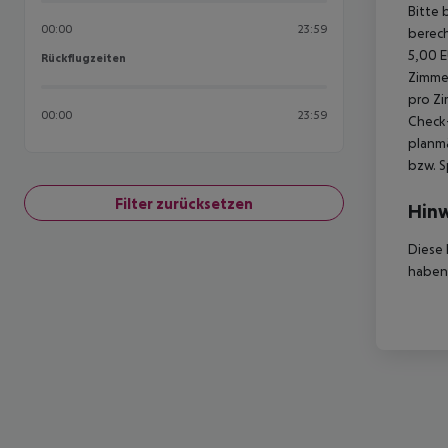
Bitte 
00:00
23:59
berech
5,00 E
Rückflugzeiten
Rückflugzeiten
Zimmer
pro Zi
00:00
23:59
Check-
planmä
bzw. S
Filter zurücksetzen
Hinw
Diese 
haben,