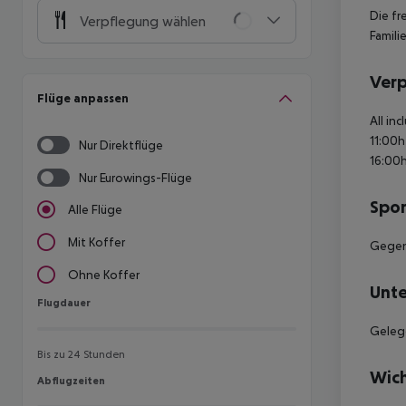
Die fr
Verpflegung wählen
Famili
Ver
Flüge anpassen
All in
11:00h
Nur Direktflüge
16:00h
Nur Eurowings-Flüge
Spor
Alle Flüge
Mit Koffer
Gegen 
Ohne Koffer
Unte
Flugdauer
Flugdauer
Gelege
Bis zu 24 Stunden
Wich
Abflugzeiten
Abflugzeiten