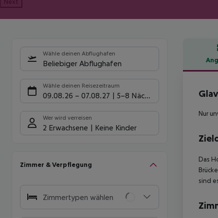
Next
Wähle deinen Abflughafen
Ang
Beliebiger Abflughafen
Hote
Wähle deinen Reisezeitraum
Glav
09.08.26
–
07.08.27
5-8 Nächte
Nur u
Wer wird verreisen
2 Erwachsene
Keine Kinder
Ziel
Das Ho
Zimmer & Verpflegung
Brücke
sind es
Zimmertypen wählen
Zim