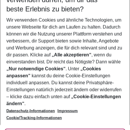
09.08.26
–
07.08.27
5-8 Nächte
beste Erlebnis zu bieten?
Wer wird verreisen
Wir verwenden Cookies und ähnliche Technologien, um
2 Erwachsene
Keine Kinder
unsere Webseite für dich am Laufen zu halten. Dadurch
können wir die Nutzung unserer Plattform verstehen und
Mehr Filter anzeigen
verbessern, dir Support bieten sowie Inhalte, Angebote
und Werbung anzeigen, die für dich relevant sind und zu
dir passen. Klicke auf
„Alle akzeptieren“
, wenn du
einverstanden bist. Dir reicht das Nötigste? Dann wähle
„Nur notwendige Cookies“
. Unter
„Cookies
anpassen“
kannst du deine Cookie-Einstellungen
Footer
Footer navigation
individuell anpassen. Du kannst deine Privatsphäre-
Über uns
Einstellungen natürlich jederzeit ändern oder widerrufen
AGB
– klicke dazu einfach unten auf
„Cookie-Einstellungen
Service & Hilfe
Bestpreisgarantie
ändern“
.
Datenschutz-Informationen
Impressum
Agenturbetreuung
Cookie-Einstellungen ändern
Folge uns
Barrierefreies Reisen
Cookie/Tracking-Informationen
Cookie-Richtlinie
Check-in
Datenschutz