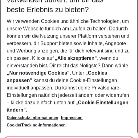
11.08.26
–
09.08.27
5-8 Nächte
beste Erlebnis zu bieten?
Wer wird verreisen
Wir verwenden Cookies und ähnliche Technologien, um
2 Erwachsene
Keine Kinder
unsere Webseite für dich am Laufen zu halten. Dadurch
können wir die Nutzung unserer Plattform verstehen und
Mehr Filter anzeigen
verbessern, dir Support bieten sowie Inhalte, Angebote
und Werbung anzeigen, die für dich relevant sind und zu
dir passen. Klicke auf
„Alle akzeptieren“
, wenn du
einverstanden bist. Dir reicht das Nötigste? Dann wähle
„Nur notwendige Cookies“
. Unter
„Cookies
anpassen“
kannst du deine Cookie-Einstellungen
Footer
Footer navigation
individuell anpassen. Du kannst deine Privatsphäre-
Über uns
Einstellungen natürlich jederzeit ändern oder widerrufen
AGB
– klicke dazu einfach unten auf
„Cookie-Einstellungen
Service & Hilfe
Bestpreisgarantie
ändern“
.
Datenschutz-Informationen
Impressum
Agenturbetreuung
Cookie-Einstellungen ändern
Folge uns
Barrierefreies Reisen
Cookie/Tracking-Informationen
Cookie-Richtlinie
Check-in
Datenschutz