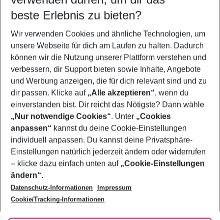
08.08.26
–
06.08.27
5-8 Nächte
beste Erlebnis zu bieten?
Wer wird verreisen
Wir verwenden Cookies und ähnliche Technologien, um
2 Erwachsene
Keine Kinder
unsere Webseite für dich am Laufen zu halten. Dadurch
können wir die Nutzung unserer Plattform verstehen und
Mehr Filter anzeigen
verbessern, dir Support bieten sowie Inhalte, Angebote
und Werbung anzeigen, die für dich relevant sind und zu
dir passen. Klicke auf
„Alle akzeptieren“
, wenn du
einverstanden bist. Dir reicht das Nötigste? Dann wähle
„Nur notwendige Cookies“
. Unter
„Cookies
anpassen“
kannst du deine Cookie-Einstellungen
Footer
Footer navigation
individuell anpassen. Du kannst deine Privatsphäre-
Über uns
Einstellungen natürlich jederzeit ändern oder widerrufen
AGB
– klicke dazu einfach unten auf
„Cookie-Einstellungen
Service & Hilfe
Bestpreisgarantie
ändern“
.
Datenschutz-Informationen
Impressum
Agenturbetreuung
Cookie-Einstellungen ändern
Folge uns
Barrierefreies Reisen
Cookie/Tracking-Informationen
Cookie-Richtlinie
Check-in
Datenschutz