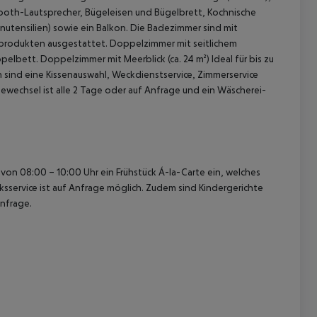
etooth-Lautsprecher, Bügeleisen und Bügelbrett, Kochnische
nutensilien) sowie ein Balkon. Die Badezimmer sind mit
eprodukten ausgestattet.
Doppelzimmer mit seitlichem
ppelbett.
Doppelzimmer mit Meerblick (ca. 24 m²)
Ideal für bis zu
 sind eine Kissenauswahl, Weckdienstservice, Zimmerservice
ewechsel ist alle 2 Tage oder auf Anfrage und ein Wäscherei-
 akzeptieren
on 08:00 – 10:00 Uhr ein Frühstück Á-la-Carte ein, welches
ücksservice ist auf Anfrage möglich. Zudem sind Kindergerichte
nfrage.