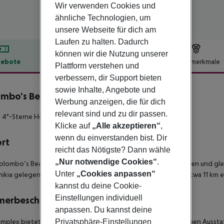
Wir verwenden Cookies und
ähnliche Technologien, um
unsere Webseite für dich am
Laufen zu halten. Dadurch
können wir die Nutzung unserer
ebote
Hotelbeschreibung
Hotelmerkmale
Plattform verstehen und
lbeschreibung
verbessern, dir Support bieten
sowie Inhalte, Angebote und
mbo's Beachfront
Werbung anzeigen, die für dich
4
relevant sind und zu dir passen.
 4*-Sterne Hotel besticht durch seine traumhafte Strandlage.
Klicke auf
„Alle akzeptieren“
,
wenn du einverstanden bist. Dir
ort
reicht das Nötigste? Dann wähle
„Nur notwendige Cookies“
.
olombo’s BeachFront' befindet sich direkt oberhalb des dunklen und g
Unter
„Cookies anpassen“
nikia gelegen. Der internationale Flughafen von Santorini ist etwa 11 km 
kannst du deine Cookie-
Einstellungen individuell
merbeschreibung
anpassen. Du kannst deine
mplex bietet insgesamt 12 Wohneinheiten, zur standardmäßigen Ausstattu
Privatsphäre-Einstellungen