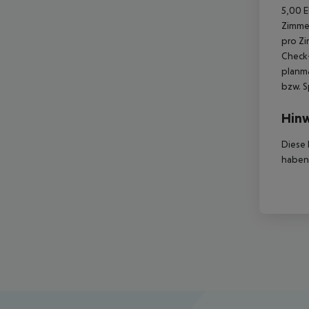
5,00 E
Zimmer
pro Zi
Check-
planmä
bzw. S
Hinw
Diese 
haben,
Footer