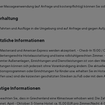
ner Massageanwendung (auf Anfrage und kostenpflichtig) können Sie sich
rhaltung
ahrten und Ausflüge in die Umgebung sind auf Anfrage und gegen Aufpr
tzliche Informationen
, Mastercard und American Express werden akzeptiert.
- Check-In 15:00 / 
ertengerechte Hotelausstattung und keine rollstuhlgerechten Zimmer.
-
mmter Außenanlagen, Einrichtungen und Dienstleistungen ist von den 
htungen können sich jederzeit ohne Vorankündigung ändern. Die aktuelle
ionsprogrammen oder Einrichtungen für Kinder usw. erhalten Sie im Hote
fen usw.) sind die kürzesten geschätzten Strecken zu Fuß oder mit dem
tige Informationen
beachten Sie, dass in Griechenland eine Klimasteuer erhoben wird. Die Zah
net. April - Oktober: 5-Sterne Hotel: ca. 15,00 EUR pro Zimmer/Nacht 4-S