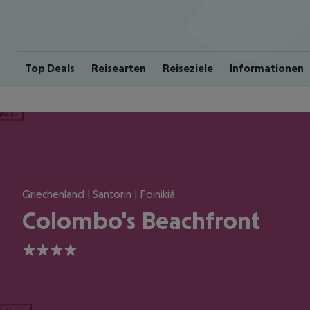
Top Deals
Reisearten
Reiseziele
Informationen
ious
Griechenland | Santorin | Foinikiá
Colombo's Beachfront
4