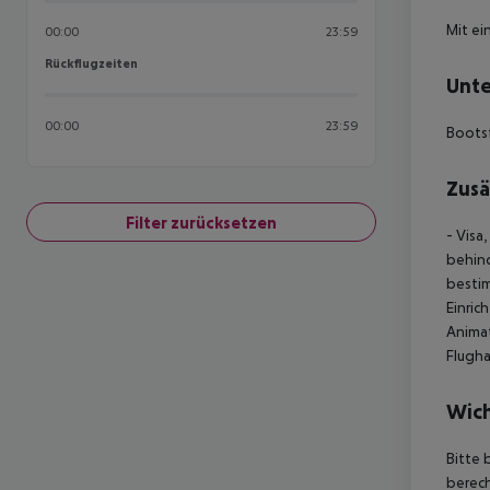
Mit ei
00:00
23:59
Rückflugzeiten
Rückflugzeiten
Unte
00:00
23:59
Bootsf
Zusä
Filter zurücksetzen
- Visa
behind
besti
Einric
Animat
Flugha
Wich
Bitte 
berech