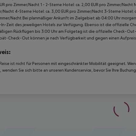
UR pro Zimmer/Nacht 1 - 2-Sterne Hotel: ca. 2,00 EUR pro Zimmer/Nacht 
/Nacht 4-Sterne Hotel: ca. 3,00 EUR pro Zimmer/Nacht 3-Sterne Hotel: ca
mmer/Nacht Bei planmäßiger Ankunft im Zielgebiet ab 04:00 Uhr morgens
In-Zeit des jeweiligen Hotels zur Verfügung. Ebenso ist die offizielle C
ßigen Rückflügen bis 3:00 Uhr am Folgetag ist die offizielle Check-Out
pät-Check-Out können je nach Verfügbarkeit und gegen einen Aufpreis
eis:
Reise ist nicht für Personen mit eingeschränkter Mobilität geeignet. We
 wenden Sie sich bitte an unseren Kundenservice, bevor Sie Ihre Buchung