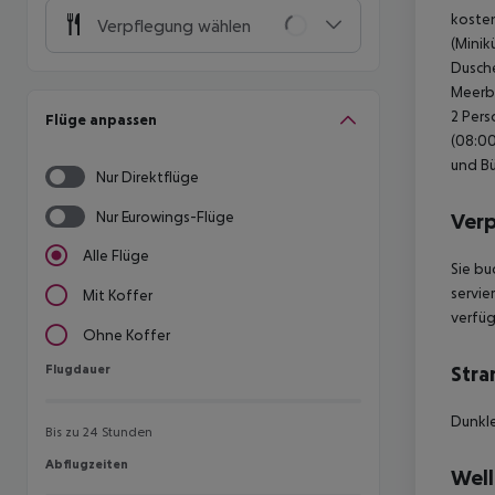
kosten
Verpflegung wählen
(Minik
Dusche
Meerbli
2 Per
Flüge anpassen
(08:00
und Bü
Nur Direktflüge
Nur Eurowings-Flüge
Ver
Alle Flüge
Sie bu
servie
Mit Koffer
verfüg
Ohne Koffer
Flugdauer
Stra
Flugdauer
Dunkle
Bis zu 24 Stunden
Abflugzeiten
Abflugzeiten
Well