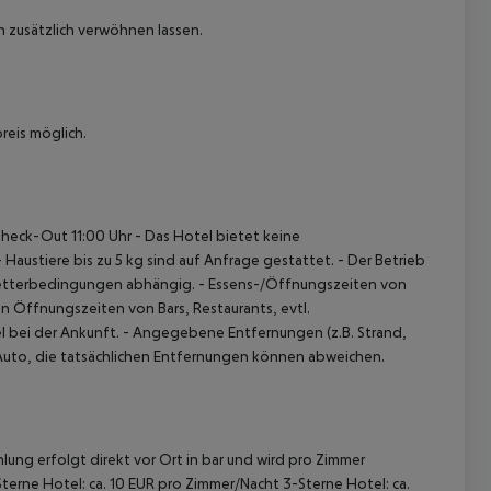
 zusätzlich verwöhnen lassen.
eis möglich.
Check-Out 11:00 Uhr
- Das Hotel bietet keine
 Haustiere bis zu 5 kg sind auf Anfrage gestattet.
- Der Betrieb
Wetterbedingungen abhängig.
- Essens-/Öffnungszeiten von
n Öffnungszeiten von Bars, Restaurants, evtl.
l bei der Ankunft.
- Angegebene Entfernungen (z.B. Strand,
 Auto, die tatsächlichen Entfernungen können abweichen.
lung erfolgt direkt vor Ort in bar und wird pro Zimmer
terne Hotel: ca. 10 EUR pro Zimmer/Nacht 3-Sterne Hotel: ca.