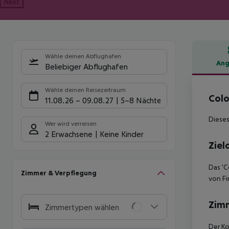
Next
Wähle deinen Abflughafen
Ang
Beliebiger Abflughafen
Hote
Wähle deinen Reisezeitraum
Colo
11.08.26
–
09.08.27
5-8 Nächte
Dieses
Wer wird verreisen
2 Erwachsene
Keine Kinder
Ziel
Das 'C
Zimmer & Verpflegung
von Fi
Zim
Zimmertypen wählen
Der Ko