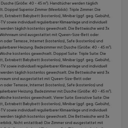
t Dusche (Größe: 40 - 45 m²). Handtücher werden täglich
 Doppel Superior Zimmer (Meerblick): Triple Zimmer: Die
 Extrabett Babybett (kostenlos), Minibar (ggf. geg. Gebühr),
TV sowie individuell regulierbarer Klimaanlage und individuell
 werden täglich kostenlos gewechselt. Die Bettwäsche wird 3x
t Wohnraum sind ausgestattet mit Queen-Size-Bett oder
 oder Terrasse, Internet (kostenlos), Safe (kostenlos) und
egulierbarer Heizung. Badezimmer mit Dusche (Größe: 40 - 45 m²).
oche kostenlos gewechselt. Doppel Suite: Triple Suite: Die
 Extrabett Babybett (kostenlos), Minibar (ggf. geg. Gebühr),
TV sowie individuell regulierbarer Klimaanlage und individuell
 werden täglich kostenlos gewechselt. Die Bettwäsche wird 3x
 akzeptieren
ohnraum sind ausgestattet mit Queen-Size-Bett oder
 oder Terrasse, Internet (kostenlos), Safe (kostenlos) und
egulierbarer Heizung. Badezimmer mit Dusche (Größe: 40 - 45 m²).
oche kostenlos gewechselt. Vierer Suite: Executive Suite: Die
 Extrabett Babybett (kostenlos), Minibar (ggf. geg. Gebühr),
TV sowie individuell regulierbarer Klimaanlage und individuell
 werden täglich kostenlos gewechselt. Die Bettwäsche wird 3x
blick, Nicht erstattbar): Die Zimmer sind ausgestattet mit