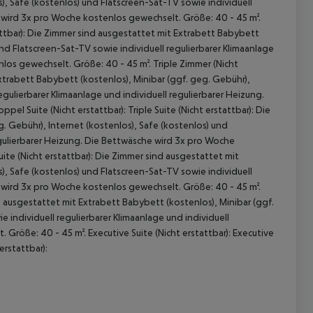
), Safe (kostenlos) und Flatscreen-Sat-TV sowie individuell
e wird 3x pro Woche kostenlos gewechselt. Größe: 40 - 45 m².
tattbar): Die Zimmer sind ausgestattet mit Extrabett Babybett
und Flatscreen-Sat-TV sowie individuell regulierbarer Klimaanlage
los gewechselt. Größe: 40 - 45 m². Triple Zimmer (Nicht
Extrabett Babybett (kostenlos), Minibar (ggf. geg. Gebühr),
egulierbarer Klimaanlage und individuell regulierbarer Heizung.
l Suite (Nicht erstattbar): Triple Suite (Nicht erstattbar): Die
. Gebühr), Internet (kostenlos), Safe (kostenlos) und
regulierbarer Heizung. Die Bettwäsche wird 3x pro Woche
Suite (Nicht erstattbar): Die Zimmer sind ausgestattet mit
), Safe (kostenlos) und Flatscreen-Sat-TV sowie individuell
e wird 3x pro Woche kostenlos gewechselt. Größe: 40 - 45 m².
ind ausgestattet mit Extrabett Babybett (kostenlos), Minibar (ggf.
 individuell regulierbarer Klimaanlage und individuell
Größe: 40 - 45 m². Executive Suite (Nicht erstattbar): Executive
erstattbar):