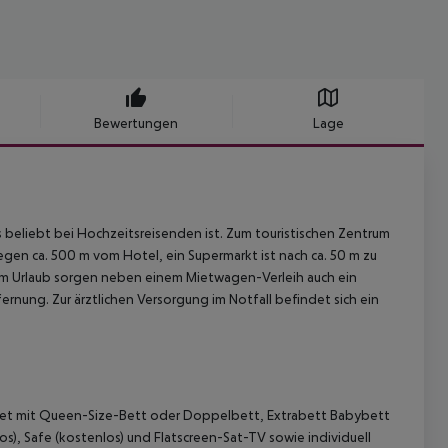
Bewertungen
Lage
s beliebt bei Hochzeitsreisenden ist. Zum touristischen Zentrum
liegen ca. 500 m vom Hotel, ein Supermarkt ist nach ca. 50 m zu
 im Urlaub sorgen neben einem Mietwagen-Verleih auch ein
ernung. Zur ärztlichen Versorgung im Notfall befindet sich ein
ttet mit Queen-Size-Bett oder Doppelbett, Extrabett Babybett
os), Safe (kostenlos) und Flatscreen-Sat-TV sowie individuell