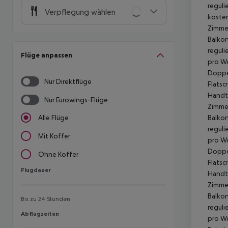
reguli
Verpflegung wählen
kosten
Zimmer
Balkon
reguli
Flüge anpassen
pro Wo
Doppel
Nur Direktflüge
Flatsc
Handtü
Nur Eurowings-Flüge
Zimmer
Balkon
Alle Flüge
reguli
Mit Koffer
pro Wo
Doppel
Ohne Koffer
Flatsc
Flugdauer
Flugdauer
Handtü
Zimmer
Balkon
Bis zu 24 Stunden
reguli
Abflugzeiten
Abflugzeiten
pro Wo