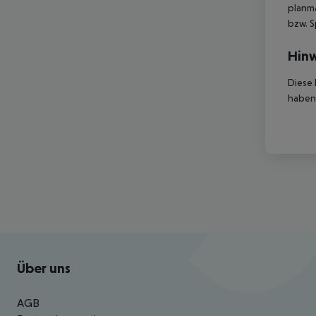
planmä
bzw. S
Hinw
Diese 
haben,
Footer
Footer navigation
Über uns
AGB