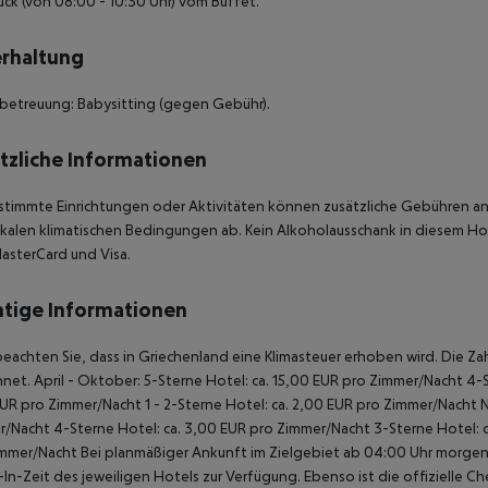
ück (von 08:00 - 10:30 Uhr) vom Buffet.
rhaltung
betreuung: Babysitting (gegen Gebühr).
tzliche Informationen
stimmte Einrichtungen oder Aktivitäten können zusätzliche Gebühren anf
kalen klimatischen Bedingungen ab. Kein Alkoholausschank in diesem Hote
asterCard und Visa.
tige Informationen
beachten Sie, dass in Griechenland eine Klimasteuer erhoben wird. Die Zah
net. April - Oktober: 5-Sterne Hotel: ca. 15,00 EUR pro Zimmer/Nacht 4-S
UR pro Zimmer/Nacht 1 - 2-Sterne Hotel: ca. 2,00 EUR pro Zimmer/Nacht 
/Nacht 4-Sterne Hotel: ca. 3,00 EUR pro Zimmer/Nacht 3-Sterne Hotel: ca
mmer/Nacht Bei planmäßiger Ankunft im Zielgebiet ab 04:00 Uhr morgens
In-Zeit des jeweiligen Hotels zur Verfügung. Ebenso ist die offizielle C