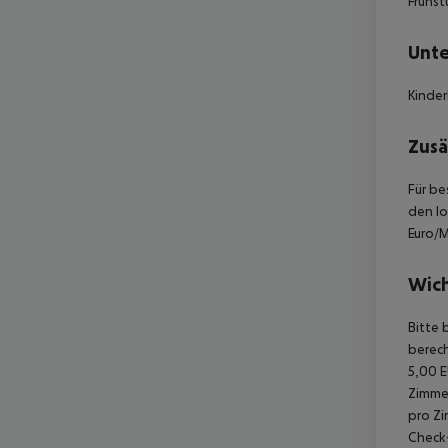
Frühst
Unte
Kinder
Zusä
Für be
den lo
Euro/M
Wich
Bitte 
berech
5,00 E
Zimmer
pro Zi
Check-