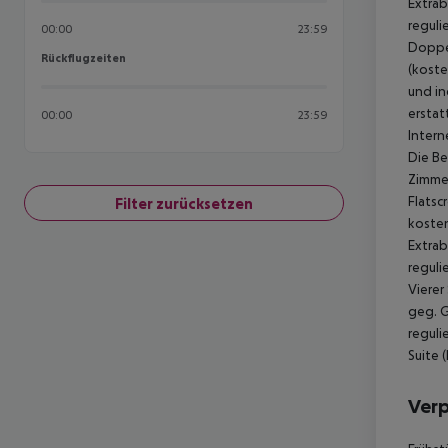
Extrab
reguli
00:00
23:59
Doppel
Rückflugzeiten
Rückflugzeiten
(koste
und in
erstat
00:00
23:59
Intern
Die Be
Zimmer
Flatsc
Filter zurücksetzen
kosten
Extrab
reguli
Vierer
geg. G
reguli
Suite 
Ver