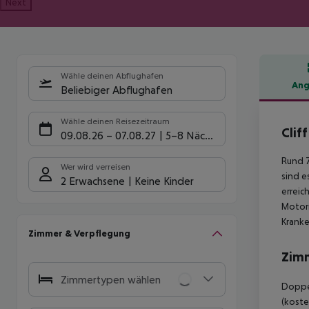
Next
Wähle deinen Abflughafen
Ang
Beliebiger Abflughafen
Hote
Wähle deinen Reisezeitraum
Clif
09.08.26
–
07.08.27
5-8 Nächte
Rund 7
Wer wird verreisen
sind e
2 Erwachsene
Keine Kinder
erreic
Motorr
Kranke
Zimmer & Verpflegung
Zim
Zimmertypen wählen
Doppel
(koste