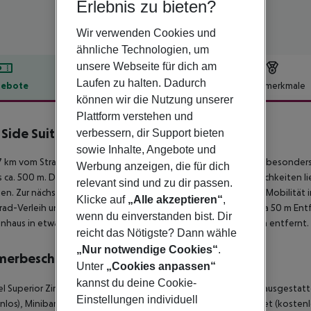
Erlebnis zu bieten?
Wir verwenden Cookies und
ähnliche Technologien, um
unsere Webseite für dich am
Laufen zu halten. Dadurch
ebote
Hotelbeschreibung
Hotelmerkmale
können wir die Nutzung unserer
lbeschreibung
Plattform verstehen und
f Side Suites
verbessern, dir Support bieten
4
sowie Inhalte, Angebote und
 km vom Strand entfernt liegt das Hotel Cliff Side Suites, das besonder
Werbung anzeigen, die für dich
s ca. 500 m. Die Stadt Fira ist ca. 500 m entfernt. Einkaufsmöglichkeiten 
relevant sind und zu dir passen.
hen. Zur nächsten Diskothek gelangt man nach rund 450 m. Für Mobilität
Klicke auf
„Alle akzeptieren“
,
ad-Verleih und ein Taxistand sowie eine Bushaltestelle in etwa 50 m Entf
wenn du einverstanden bist. Dir
nhaus in etwa 1 km Entfernung. Der Flughafen (JTR) ist ca. 6 km entfernt.
reicht das Nötigste? Dann wähle
„Nur notwendige Cookies“
.
merbeschreibung
Unter
„Cookies anpassen“
kannst du deine Cookie-
 Superior Zimmer (Meerblick): Die Zimmer mit Wohnraum sind ausgesta
Einstellungen individuell
nlos), Minibar (ggf. geg. Gebühr), Balkon oder Terrasse, Internet (kostenl