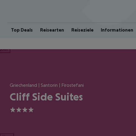
Top Deals
Reisearten
Reiseziele
Informationen
ious
Griechenland | Santorin | Firostefani
Cliff Side Suites
4