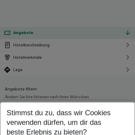
Angebote
Hotelbeschreibung
Hotelmerkmale
Lage
Angebote filtern
Ändern Sie Ihre Kriterien nach Ihren Wünschen
Wähle deinen Abflughafen
Beliebiger Abflughafen
Stimmst du zu, dass wir Cookies
verwenden dürfen, um dir das
Wähle deinen Reisezeitraum
08.08.26
–
06.08.27
5-8 Nächte
beste Erlebnis zu bieten?