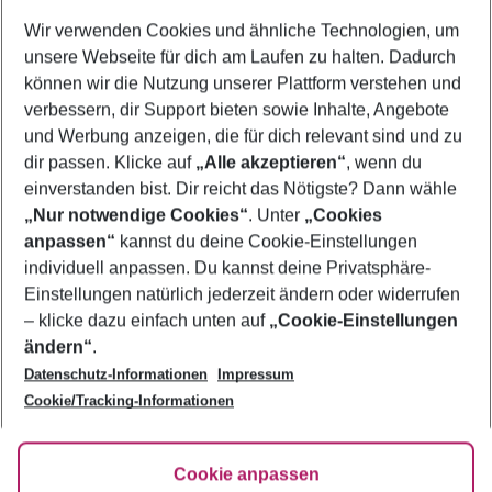
Wer wird verreisen
Wir verwenden Cookies und ähnliche Technologien, um
2 Erwachsene
Keine Kinder
unsere Webseite für dich am Laufen zu halten. Dadurch
können wir die Nutzung unserer Plattform verstehen und
Mehr Filter anzeigen
verbessern, dir Support bieten sowie Inhalte, Angebote
und Werbung anzeigen, die für dich relevant sind und zu
dir passen. Klicke auf
„Alle akzeptieren“
, wenn du
einverstanden bist. Dir reicht das Nötigste? Dann wähle
„Nur notwendige Cookies“
. Unter
„Cookies
anpassen“
kannst du deine Cookie-Einstellungen
Footer
Footer navigation
individuell anpassen. Du kannst deine Privatsphäre-
Über uns
Einstellungen natürlich jederzeit ändern oder widerrufen
AGB
– klicke dazu einfach unten auf
„Cookie-Einstellungen
Service & Hilfe
Bestpreisgarantie
ändern“
.
Datenschutz-Informationen
Impressum
Agenturbetreuung
Cookie-Einstellungen ändern
Folge uns
Barrierefreies Reisen
Cookie/Tracking-Informationen
Cookie-Richtlinie
Check-in
Datenschutz
FAQ
Fakten
Cookie anpassen
HanseMerkur Reiseversicherung
Flexibel buchen