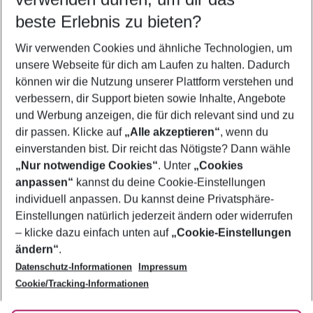
09.08.26
–
07.08.27
5-8 Nächte
beste Erlebnis zu bieten?
Wer wird verreisen
Wir verwenden Cookies und ähnliche Technologien, um
2 Erwachsene
Keine Kinder
unsere Webseite für dich am Laufen zu halten. Dadurch
können wir die Nutzung unserer Plattform verstehen und
Mehr Filter anzeigen
verbessern, dir Support bieten sowie Inhalte, Angebote
und Werbung anzeigen, die für dich relevant sind und zu
dir passen. Klicke auf
„Alle akzeptieren“
, wenn du
einverstanden bist. Dir reicht das Nötigste? Dann wähle
„Nur notwendige Cookies“
. Unter
„Cookies
anpassen“
kannst du deine Cookie-Einstellungen
Footer
Footer navigation
individuell anpassen. Du kannst deine Privatsphäre-
Über uns
Einstellungen natürlich jederzeit ändern oder widerrufen
AGB
– klicke dazu einfach unten auf
„Cookie-Einstellungen
Service & Hilfe
Bestpreisgarantie
ändern“
.
Datenschutz-Informationen
Impressum
Agenturbetreuung
Cookie-Einstellungen ändern
Folge uns
Barrierefreies Reisen
Cookie/Tracking-Informationen
Cookie-Richtlinie
Check-in
Datenschutz