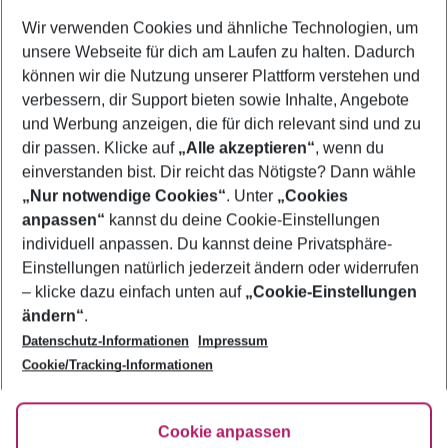
Wer wird verreisen
Wir verwenden Cookies und ähnliche Technologien, um
2 Erwachsene
Keine Kinder
unsere Webseite für dich am Laufen zu halten. Dadurch
können wir die Nutzung unserer Plattform verstehen und
Mehr Filter anzeigen
verbessern, dir Support bieten sowie Inhalte, Angebote
und Werbung anzeigen, die für dich relevant sind und zu
dir passen. Klicke auf
„Alle akzeptieren“
, wenn du
einverstanden bist. Dir reicht das Nötigste? Dann wähle
„Nur notwendige Cookies“
. Unter
„Cookies
anpassen“
kannst du deine Cookie-Einstellungen
Footer
Footer navigation
individuell anpassen. Du kannst deine Privatsphäre-
Über uns
Einstellungen natürlich jederzeit ändern oder widerrufen
AGB
– klicke dazu einfach unten auf
„Cookie-Einstellungen
Service & Hilfe
Bestpreisgarantie
ändern“
.
Datenschutz-Informationen
Impressum
Agenturbetreuung
Cookie-Einstellungen ändern
Folge uns
Barrierefreies Reisen
Cookie/Tracking-Informationen
Cookie-Richtlinie
Check-in
Datenschutz
FAQ
Fakten
Cookie anpassen
HanseMerkur Reiseversicherung
Flexibel buchen