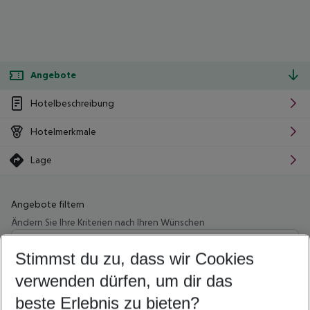
Angebote
Hotelbeschreibung
Hotelmerkmale
Lage
Angebote filtern
Ändern Sie Ihre Kriterien nach Ihren Wünschen
Wähle deinen Abflughafen
Beliebiger Abflughafen
Stimmst du zu, dass wir Cookies
verwenden dürfen, um dir das
Wähle deinen Reisezeitraum
09.08.26
–
07.08.27
5-8 Nächte
beste Erlebnis zu bieten?