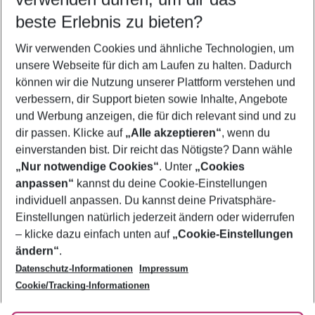
08.08.26
–
06.08.27
5-8 Nächte
beste Erlebnis zu bieten?
Wer wird verreisen
Wir verwenden Cookies und ähnliche Technologien, um
2 Erwachsene
Keine Kinder
unsere Webseite für dich am Laufen zu halten. Dadurch
können wir die Nutzung unserer Plattform verstehen und
Mehr Filter anzeigen
verbessern, dir Support bieten sowie Inhalte, Angebote
und Werbung anzeigen, die für dich relevant sind und zu
dir passen. Klicke auf
„Alle akzeptieren“
, wenn du
einverstanden bist. Dir reicht das Nötigste? Dann wähle
„Nur notwendige Cookies“
. Unter
„Cookies
anpassen“
kannst du deine Cookie-Einstellungen
Footer
Footer navigation
individuell anpassen. Du kannst deine Privatsphäre-
Über uns
Einstellungen natürlich jederzeit ändern oder widerrufen
AGB
– klicke dazu einfach unten auf
„Cookie-Einstellungen
Service & Hilfe
Bestpreisgarantie
ändern“
.
Datenschutz-Informationen
Impressum
Agenturbetreuung
Cookie-Einstellungen ändern
Folge uns
Barrierefreies Reisen
Cookie/Tracking-Informationen
Cookie-Richtlinie
Check-in
Datenschutz