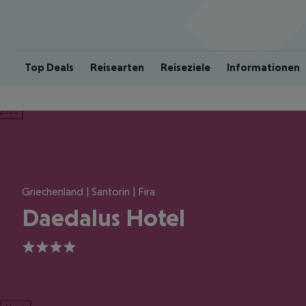
Top Deals
Reisearten
Reiseziele
Informationen
ious
Griechenland | Santorin | Fira
Daedalus Hotel
4