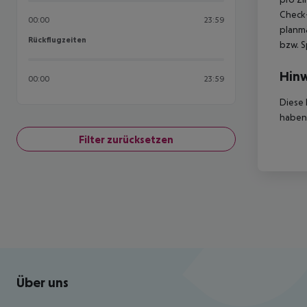
Check-
00:00
23:59
planmä
Rückflugzeiten
Rückflugzeiten
bzw. S
Hinw
00:00
23:59
Diese 
haben,
Filter zurücksetzen
Footer
Footer navigation
Über uns