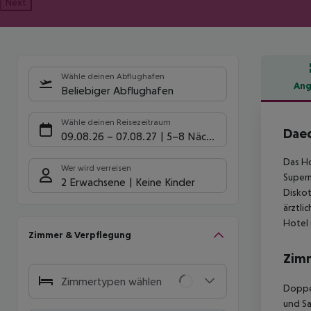
Next
Wähle deinen Abflughafen
Ang
Beliebiger Abflughafen
Hote
Wähle deinen Reisezeitraum
Daed
09.08.26
–
07.08.27
5-8 Nächte
Das Ho
Wer wird verreisen
Superm
2 Erwachsene
Keine Kinder
Diskot
ärztli
Hotel 
Zimmer & Verpflegung
Zim
Zimmertypen wählen
Doppel
und Sa