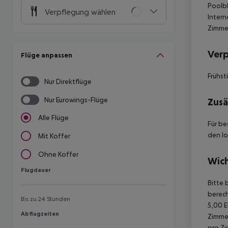
Poolbl
Verpflegung wählen
Intern
Zimme
Ver
Flüge anpassen
Frühst
Nur Direktflüge
Nur Eurowings-Flüge
Zusä
Alle Flüge
Für be
den lo
Mit Koffer
Ohne Koffer
Wich
Flugdauer
Flugdauer
Bitte 
berech
Bis zu 24 Stunden
5,00 E
Abflugzeiten
Abflugzeiten
Zimmer
pro Zi