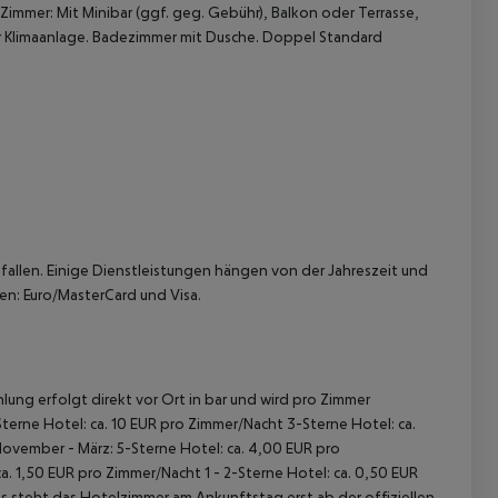
Zimmer: Mit Minibar (ggf. geg. Gebühr), Balkon oder Terrasse,
rer Klimaanlage. Badezimmer mit Dusche. Doppel Standard
 akzeptieren
allen. Einige Dienstleistungen hängen von der Jahreszeit und
en: Euro/MasterCard und Visa.
lung erfolgt direkt vor Ort in bar und wird pro Zimmer
terne Hotel: ca. 10 EUR pro Zimmer/Nacht 3-Sterne Hotel: ca.
November - März: 5-Sterne Hotel: ca. 4,00 EUR pro
. 1,50 EUR pro Zimmer/Nacht 1 - 2-Sterne Hotel: ca. 0,50 EUR
 steht das Hotelzimmer am Ankunftstag erst ab der offiziellen