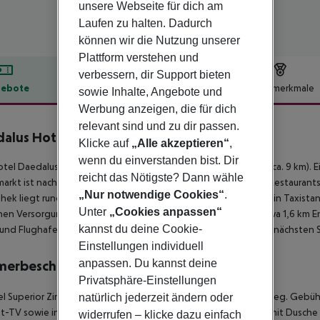
unsere Webseite für dich am
Laufen zu halten. Dadurch
können wir die Nutzung unserer
Plattform verstehen und
verbessern, dir Support bieten
ebote
Hotelbeschreibung
Hotelmerkmale
sowie Inhalte, Angebote und
Werbung anzeigen, die für dich
lbeschreibung
relevant sind und zu dir passen.
alus Hotel
Klicke auf
„Alle akzeptieren“
,
4
wenn du einverstanden bist. Dir
tel Daedalus Hotel liegt ca. 150 m von FIRA entfernt (KAMARI ca. 9 km). 
reicht das Nötigste? Dann wähle
arkt ist nach ca. 20 m zu erreichen. Zu den nächsten Bars und Restaurant
„Nur notwendige Cookies“
.
hek liegt rund 150 m entfernt. Für Mobilität im Urlaub sorgen ein Taxista
Unter
„Cookies anpassen“
chen Versorgung im Notfall befindet sich ein Krankenhaus in etwa 1,6 km E
kannst du deine Cookie-
und Flughafen verkehrt ein Shuttle (gegen Gebühr). Auch zum nächsten 
Einstellungen individuell
anpassen. Du kannst deine
merbeschreibung
Privatsphäre-Einstellungen
 Superior Zimmer (Garten- oder Poolblick): Mit Minibar (ggf. geg. Gebühr)
natürlich jederzeit ändern oder
t-TV sowie individuell regulierbarer Klimaanlage. Badezimmer mit Dusche
widerrufen – klicke dazu einfach