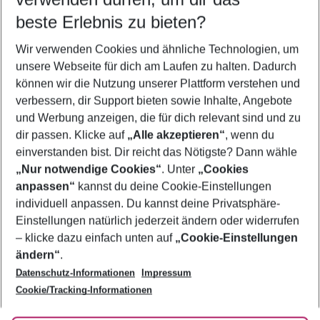
09.08.26
–
07.08.27
5-8 Nächte
beste Erlebnis zu bieten?
Wer wird verreisen
Wir verwenden Cookies und ähnliche Technologien, um
2 Erwachsene
Keine Kinder
unsere Webseite für dich am Laufen zu halten. Dadurch
können wir die Nutzung unserer Plattform verstehen und
Mehr Filter anzeigen
verbessern, dir Support bieten sowie Inhalte, Angebote
und Werbung anzeigen, die für dich relevant sind und zu
dir passen. Klicke auf
„Alle akzeptieren“
, wenn du
einverstanden bist. Dir reicht das Nötigste? Dann wähle
„Nur notwendige Cookies“
. Unter
„Cookies
anpassen“
kannst du deine Cookie-Einstellungen
Footer
Footer navigation
individuell anpassen. Du kannst deine Privatsphäre-
Über uns
Einstellungen natürlich jederzeit ändern oder widerrufen
AGB
– klicke dazu einfach unten auf
„Cookie-Einstellungen
Service & Hilfe
Bestpreisgarantie
ändern“
.
Datenschutz-Informationen
Impressum
Agenturbetreuung
Cookie-Einstellungen ändern
Folge uns
Barrierefreies Reisen
Cookie/Tracking-Informationen
Cookie-Richtlinie
Check-in
Datenschutz