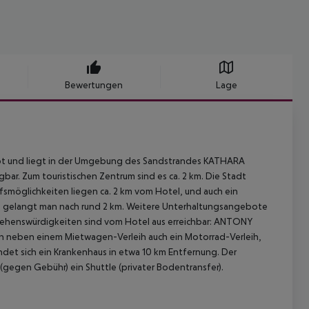
Bewertungen
Lage
ebt und liegt in der Umgebung des Sandstrandes KATHARA
. Zum touristischen Zentrum sind es ca. 2 km. Die Stadt
ufsmöglichkeiten liegen ca. 2 km vom Hotel, und auch ein
k gelangt man nach rund 2 km. Weitere Unterhaltungsangebote
e Sehenswürdigkeiten sind vom Hotel aus erreichbar: ANTONY
gen neben einem Mietwagen-Verleih auch ein Motorrad-Verleih,
indet sich ein Krankenhaus in etwa 10 km Entfernung. Der
(gegen Gebühr) ein Shuttle (privater Bodentransfer).