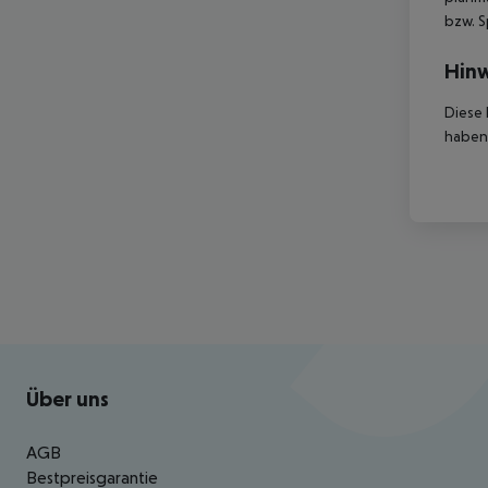
bzw. S
Hinw
Diese 
haben,
Footer
Footer navigation
Über uns
AGB
Bestpreisgarantie