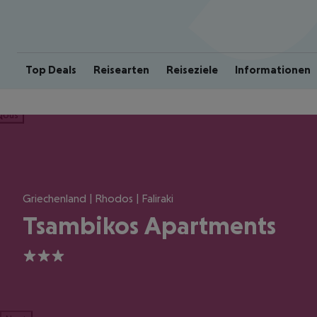
Top Deals
Reisearten
Reiseziele
Informationen
ious
Griechenland | Rhodos | Faliraki
Tsambikos Apartments
3