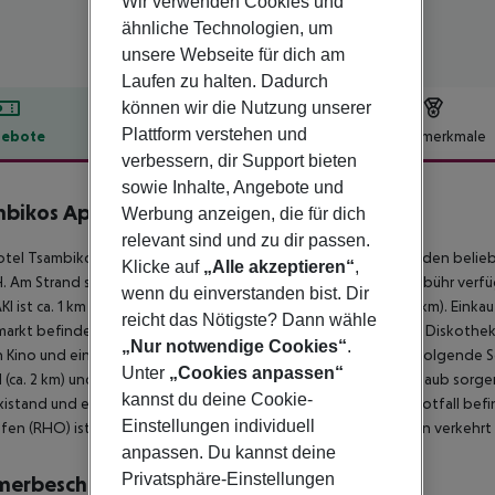
Wir verwenden Cookies und
ähnliche Technologien, um
unsere Webseite für dich am
Laufen zu halten. Dadurch
können wir die Nutzung unserer
Plattform verstehen und
ebote
Hotelbeschreibung
Hotelmerkmale
verbessern, dir Support bieten
lbeschreibung
sowie Inhalte, Angebote und
mbikos Apartments
Werbung anzeigen, die für dich
3
relevant sind und zu dir passen.
otel Tsambikos Apartments ist besonders bei Hochzeitsreisenden beli
Klicke auf
„Alle akzeptieren“
,
 Am Strand sind Sonnenschirme und Sonnenliegen gegen Gebühr verfügbar
wenn du einverstanden bist. Dir
KI ist ca. 1 km entfernt (RHODES CITY ca. 12 km, LINDOS ca. 30 km). Einka
reicht das Nötigste? Dann wähle
arkt befindet sich in der Umgebung des Hotels. Zur nächsten Diskothe
„Nur notwendige Cookies“
.
n Kino und ein Theater sind in ca. 10 km Entfernung zu finden. Folgend
Unter
„Cookies anpassen“
(ca. 2 km) und KALITHEA SPRINGS (ca. 6 km). Für Mobilität im Urlaub sor
kannst du deine Cookie-
xistand und eine Bushaltestelle. Zur ärztlichen Versorgung im Notfall bef
Einstellungen individuell
fen (RHO) ist ca. 17 km entfernt. Zwischen Hotel und Flughafen verkehrt 
anpassen. Du kannst deine
Privatsphäre-Einstellungen
merbeschreibung