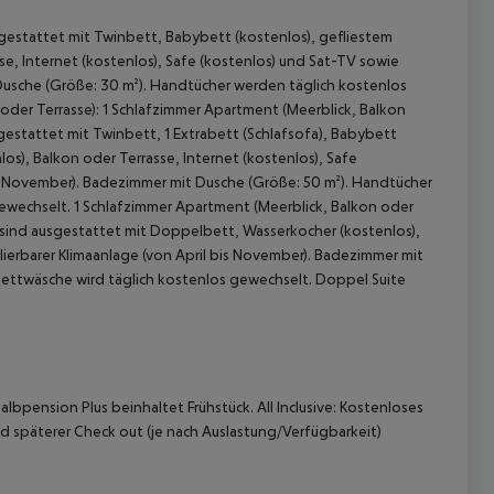
sgestattet mit Twinbett, Babybett (kostenlos), gefliestem
e, Internet (kostenlos), Safe (kostenlos) und Sat-TV sowie
 Dusche (Größe: 30 m²). Handtücher werden täglich kostenlos
oder Terrasse): 1 Schlafzimmer Apartment (Meerblick, Balkon
estattet mit Twinbett, 1 Extrabett (Schlafsofa), Babybett
os), Balkon oder Terrasse, Internet (kostenlos), Safe
bis November). Badezimmer mit Dusche (Größe: 50 m²). Handtücher
ewechselt. 1 Schlafzimmer Apartment (Meerblick, Balkon oder
r sind ausgestattet mit Doppelbett, Wasserkocher (kostenlos),
 akzeptieren
ulierbarer Klimaanlage (von April bis November). Badezimmer mit
Bettwäsche wird täglich kostenlos gewechselt. Doppel Suite
albpension Plus beinhaltet Frühstück. All Inclusive: Kostenloses
nd späterer Check out (je nach Auslastung/Verfügbarkeit)