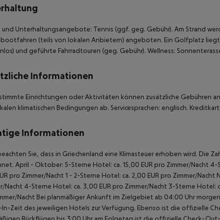
rhaltung
 und Unterhaltungsangebote: Tennis (ggf. geg. Gebühr). Am Strand werd
ootfahren (teils von lokalen Anbietern) angeboten. Ein Golfplatz liegt
nlos) und geführte Fahrradtouren (geg. Gebühr). Wellness: Sonnenterass
tzliche Informationen
stimmte Einrichtungen oder Aktivitäten können zusätzliche Gebühren anf
kalen klimatischen Bedingungen ab. Servicesprachen: englisch. Kreditkart
tige Informationen
beachten Sie, dass in Griechenland eine Klimasteuer erhoben wird. Die Zah
net. April - Oktober: 5-Sterne Hotel: ca. 15,00 EUR pro Zimmer/Nacht 4-S
UR pro Zimmer/Nacht 1 - 2-Sterne Hotel: ca. 2,00 EUR pro Zimmer/Nacht 
/Nacht 4-Sterne Hotel: ca. 3,00 EUR pro Zimmer/Nacht 3-Sterne Hotel: ca
mmer/Nacht Bei planmäßiger Ankunft im Zielgebiet ab 04:00 Uhr morgens
In-Zeit des jeweiligen Hotels zur Verfügung. Ebenso ist die offizielle C
ßigen Rückflügen bis 3:00 Uhr am Folgetag ist die offizielle Check-Out