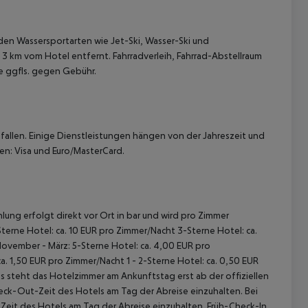
en Wassersportarten wie Jet-Ski, Wasser-Ski und
 3 km vom Hotel entfernt. Fahrradverleih, Fahrrad-Abstellraum
e ggfls. gegen Gebühr.
allen. Einige Dienstleistungen hängen von der Jahreszeit und
en: Visa und Euro/MasterCard.
lung erfolgt direkt vor Ort in bar und wird pro Zimmer
terne Hotel: ca. 10 EUR pro Zimmer/Nacht 3-Sterne Hotel: ca.
November - März: 5-Sterne Hotel: ca. 4,00 EUR pro
. 1,50 EUR pro Zimmer/Nacht 1 - 2-Sterne Hotel: ca. 0,50 EUR
 steht das Hotelzimmer am Ankunftstag erst ab der offiziellen
heck-Out-Zeit des Hotels am Tag der Abreise einzuhalten. Bei
-Zeit des Hotels am Tag der Abreise einzuhalten. Früh-Check-In