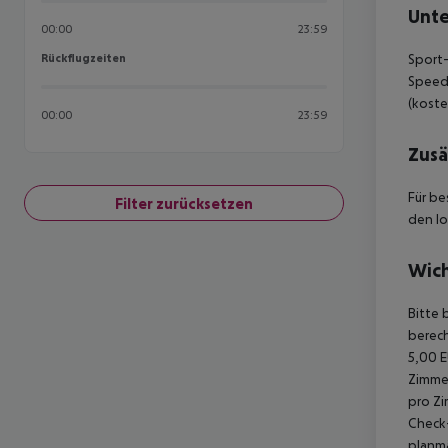
Unte
00:00
23:59
Rückflugzeiten
Sport-
Rückflugzeiten
Speedb
(koste
00:00
23:59
Zusä
Für be
Filter zurücksetzen
den lo
Wich
Bitte 
berech
5,00 E
Zimmer
pro Zi
Check-
planmä