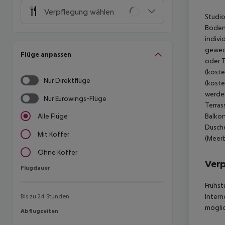
Verpflegung wählen
Studio
Boden,
indivi
gewech
Flüge anpassen
oder T
(koste
Nur Direktflüge
(koste
werden
Nur Eurowings-Flüge
Terras
Balkon
Alle Flüge
Dusche
Mit Koffer
(Meerb
Ohne Koffer
Ver
Flugdauer
Flugdauer
Frühst
Intern
Bis zu 24 Stunden
möglic
Abflugzeiten
Abflugzeiten