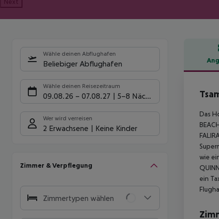
Next
Wähle deinen Abflughafen
Ang
Beliebiger Abflughafen
Hote
Wähle deinen Reisezeitraum
Tsa
09.08.26
–
07.08.27
5-8 Nächte
Das H
Wer wird verreisen
BEACH.
2 Erwachsene
Keine Kinder
FALIRA
Superm
wie ei
Zimmer & Verpflegung
QUINN 
ein Ta
Flugha
Zimmertypen wählen
Zim