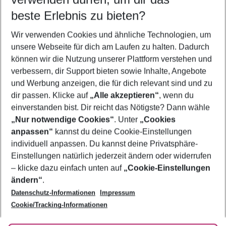
09.08.26
–
07.08.27
5-8 Nächte
beste Erlebnis zu bieten?
Wer wird verreisen
Wir verwenden Cookies und ähnliche Technologien, um
2 Erwachsene
Keine Kinder
unsere Webseite für dich am Laufen zu halten. Dadurch
können wir die Nutzung unserer Plattform verstehen und
Mehr Filter anzeigen
verbessern, dir Support bieten sowie Inhalte, Angebote
und Werbung anzeigen, die für dich relevant sind und zu
dir passen. Klicke auf
„Alle akzeptieren“
, wenn du
einverstanden bist. Dir reicht das Nötigste? Dann wähle
„Nur notwendige Cookies“
. Unter
„Cookies
anpassen“
kannst du deine Cookie-Einstellungen
Footer
Footer navigation
individuell anpassen. Du kannst deine Privatsphäre-
Über uns
Einstellungen natürlich jederzeit ändern oder widerrufen
AGB
– klicke dazu einfach unten auf
„Cookie-Einstellungen
Service & Hilfe
Bestpreisgarantie
ändern“
.
Datenschutz-Informationen
Impressum
Agenturbetreuung
Cookie-Einstellungen ändern
Folge uns
Barrierefreies Reisen
Cookie/Tracking-Informationen
Cookie-Richtlinie
Check-in
Datenschutz