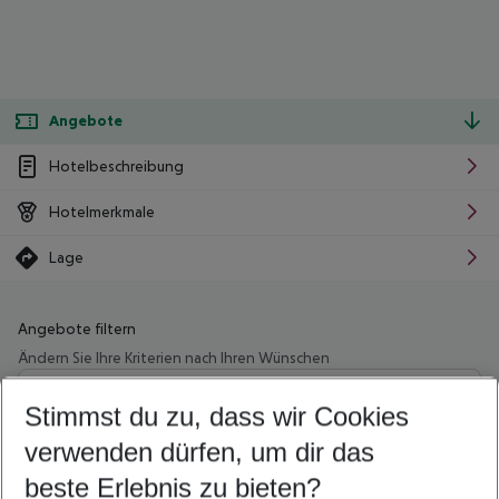
Angebote
Hotelbeschreibung
Hotelmerkmale
Lage
Angebote filtern
Ändern Sie Ihre Kriterien nach Ihren Wünschen
Wähle deinen Abflughafen
Beliebiger Abflughafen
Stimmst du zu, dass wir Cookies
verwenden dürfen, um dir das
Wähle deinen Reisezeitraum
08.08.26
–
06.08.27
5-8 Nächte
beste Erlebnis zu bieten?