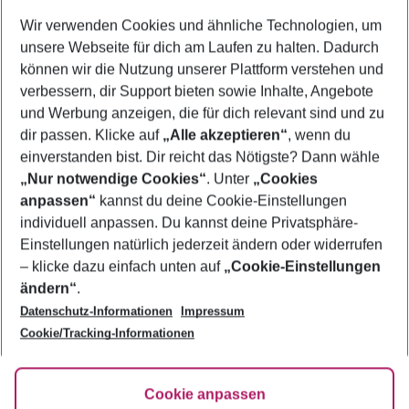
Wer wird verreisen
Wir verwenden Cookies und ähnliche Technologien, um
2 Erwachsene
Keine Kinder
unsere Webseite für dich am Laufen zu halten. Dadurch
können wir die Nutzung unserer Plattform verstehen und
Mehr Filter anzeigen
verbessern, dir Support bieten sowie Inhalte, Angebote
und Werbung anzeigen, die für dich relevant sind und zu
dir passen. Klicke auf
„Alle akzeptieren“
, wenn du
einverstanden bist. Dir reicht das Nötigste? Dann wähle
„Nur notwendige Cookies“
. Unter
„Cookies
anpassen“
kannst du deine Cookie-Einstellungen
Footer
Footer navigation
individuell anpassen. Du kannst deine Privatsphäre-
Über uns
Einstellungen natürlich jederzeit ändern oder widerrufen
AGB
– klicke dazu einfach unten auf
„Cookie-Einstellungen
Service & Hilfe
Bestpreisgarantie
ändern“
.
Datenschutz-Informationen
Impressum
Agenturbetreuung
Cookie-Einstellungen ändern
Folge uns
Barrierefreies Reisen
Cookie/Tracking-Informationen
Cookie-Richtlinie
Check-in
Datenschutz
FAQ
Fakten
Cookie anpassen
HanseMerkur Reiseversicherung
Flexibel buchen