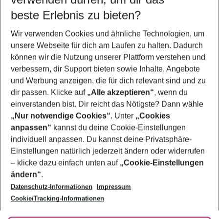
09.08.26
–
07.08.27
5-8 Nächte
beste Erlebnis zu bieten?
Wer wird verreisen
Wir verwenden Cookies und ähnliche Technologien, um
2 Erwachsene
Keine Kinder
unsere Webseite für dich am Laufen zu halten. Dadurch
können wir die Nutzung unserer Plattform verstehen und
Mehr Filter anzeigen
verbessern, dir Support bieten sowie Inhalte, Angebote
und Werbung anzeigen, die für dich relevant sind und zu
dir passen. Klicke auf
„Alle akzeptieren“
, wenn du
einverstanden bist. Dir reicht das Nötigste? Dann wähle
„Nur notwendige Cookies“
. Unter
„Cookies
anpassen“
kannst du deine Cookie-Einstellungen
Footer
Footer navigation
individuell anpassen. Du kannst deine Privatsphäre-
Über uns
Einstellungen natürlich jederzeit ändern oder widerrufen
AGB
– klicke dazu einfach unten auf
„Cookie-Einstellungen
Service & Hilfe
Bestpreisgarantie
ändern“
.
Datenschutz-Informationen
Impressum
Agenturbetreuung
Cookie-Einstellungen ändern
Folge uns
Barrierefreies Reisen
Cookie/Tracking-Informationen
Cookie-Richtlinie
Check-in
Datenschutz