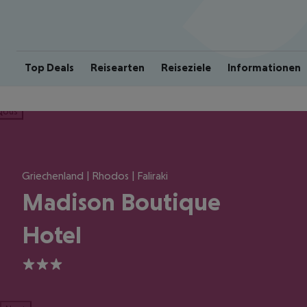
Top Deals
Reisearten
Reiseziele
Informationen
ious
Griechenland | Rhodos | Faliraki
Madison Boutique
Hotel
3