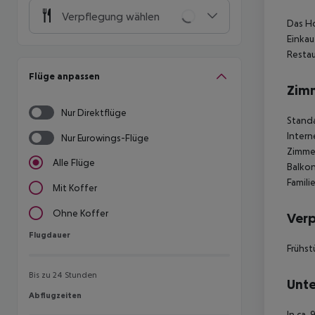
Verpflegung wählen
Das Ho
Einkau
Restau
Flüge anpassen
Zim
Nur Direktflüge
Standa
Intern
Nur Eurowings-Flüge
Zimmer
Alle Flüge
Balkon
Famili
Mit Koffer
Ohne Koffer
Ver
Flugdauer
Flugdauer
Frühst
Bis zu 24 Stunden
Unte
Abflugzeiten
Abflugzeiten
In ca.