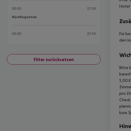
Hotel 
00:00
23:59
Rückflugzeiten
Rückflugzeiten
Zusä
Für be
00:00
23:59
den lo
Wich
Filter zurücksetzen
Bitte 
berech
5,00 E
Zimmer
pro Zi
Check-
planmä
bzw. S
Hinw