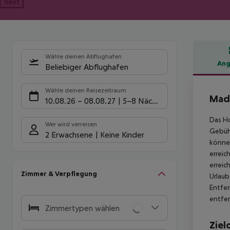
Next
Wähle deinen Abflughafen
Ang
Beliebiger Abflughafen
Hote
Wähle deinen Reisezeitraum
Madi
10.08.26
–
08.08.27
5-8 Nächte
Das Ho
Wer wird verreisen
Gebühr
2 Erwachsene
Keine Kinder
können
erreic
erreic
Zimmer & Verpflegung
Urlaub
Entfer
entfer
Zimmertypen wählen
Ziel