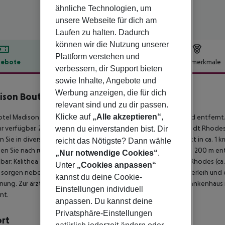
ähnliche Technologien, um
unsere Webseite für dich am
Laufen zu halten. Dadurch
können wir die Nutzung unserer
Plattform verstehen und
ebote
Hotelbeschreibung
Hotelmerkmale
verbessern, dir Support bieten
lbeschreibung
sowie Inhalte, Angebote und
Werbung anzeigen, die für dich
son Boutique Hotel
relevant sind und zu dir passen.
3
Klicke auf
„Alle akzeptieren“
,
tel Madison Boutique befindet sich ca. 900 m vom Sandstrand entfern
 verfügbar. Zum touristischen Zentrum sind es ca. 1 km. Die Stadt Rhodes T
wenn du einverstanden bist. Dir
 Sie in diversen Geschäften sowie in einem Lebensmittelmarkt in ca. 1 
reicht das Nötigste? Dann wähle
hen Sie nach rund 200 m. Auch die nächste Diskothek liegt rund 200 m e
„Nur notwendige Cookies“
.
hbar: Kalithea Springs (ca. 7 km), Lindos (ca. 35 km), Akropoli of Rhodes (ca
Unter
„Cookies anpassen“
 sorgen neben einem Mietwagen-Verleih auch ein Motorrad-Verleih und ei
kannst du deine Cookie-
nung. Zur ärztlichen Versorgung im Notfall befindet sich ein Krankenhaus 
Einstellungen individuell
nt.
anpassen. Du kannst deine
Privatsphäre-Einstellungen
ort