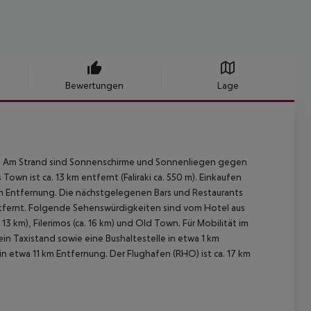
Bewertungen
Lage
t. Am Strand sind Sonnenschirme und Sonnenliegen gegen
own ist ca. 13 km entfernt (Faliraki ca. 550 m). Einkaufen
km Entfernung. Die nächstgelegenen Bars und Restaurants
ntfernt. Folgende Sehenswürdigkeiten sind vom Hotel aus
. 13 km), Filerimos (ca. 16 km) und Old Town. Für Mobilität im
n Taxistand sowie eine Bushaltestelle in etwa 1 km
in etwa 11 km Entfernung. Der Flughafen (RHO) ist ca. 17 km