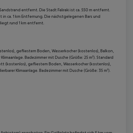
ndstrand entfernt. Die Stadt Faliraki ist ca. 550 m entfernt.
 in ca. 1 km Entfernung. Die nächstgelegenen Bars und
liegt rund 1 km entfernt.
tenlos), gefliestem Boden, Wasserkocher (kostenlos), Balkon,
er Klimaanlage. Badezimmer mit Dusche (Größe: 25 m²). Standard
 akzeptieren
tt (kostenlos), gefliestem Boden, Wasserkocher (kostenlos),
ulierbarer Klimaanlage. Badezimmer mit Dusche (Größe: 35 m²).
 Anbietern) angeboten. Ein Golfplatz befindet sich 5 km vom