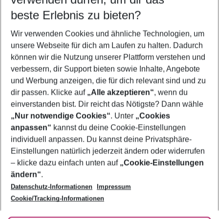
12.08.26
–
10.08.27
5-8 Nächte
beste Erlebnis zu bieten?
Wer wird verreisen
Wir verwenden Cookies und ähnliche Technologien, um
2 Erwachsene
Keine Kinder
unsere Webseite für dich am Laufen zu halten. Dadurch
können wir die Nutzung unserer Plattform verstehen und
Mehr Filter anzeigen
verbessern, dir Support bieten sowie Inhalte, Angebote
und Werbung anzeigen, die für dich relevant sind und zu
dir passen. Klicke auf
„Alle akzeptieren“
, wenn du
einverstanden bist. Dir reicht das Nötigste? Dann wähle
„Nur notwendige Cookies“
. Unter
„Cookies
anpassen“
kannst du deine Cookie-Einstellungen
Footer
Footer navigation
individuell anpassen. Du kannst deine Privatsphäre-
Über uns
Einstellungen natürlich jederzeit ändern oder widerrufen
AGB
– klicke dazu einfach unten auf
„Cookie-Einstellungen
Service & Hilfe
Bestpreisgarantie
ändern“
.
Datenschutz-Informationen
Impressum
Agenturbetreuung
Cookie-Einstellungen ändern
Folge uns
Barrierefreies Reisen
Cookie/Tracking-Informationen
Cookie-Richtlinie
Check-in
Datenschutz