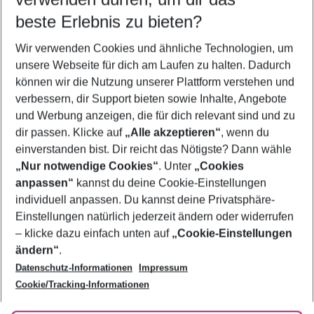
10.08.26
–
08.08.27
5-8 Nächte
beste Erlebnis zu bieten?
Wer wird verreisen
Wir verwenden Cookies und ähnliche Technologien, um
2 Erwachsene
Keine Kinder
unsere Webseite für dich am Laufen zu halten. Dadurch
können wir die Nutzung unserer Plattform verstehen und
Mehr Filter anzeigen
verbessern, dir Support bieten sowie Inhalte, Angebote
und Werbung anzeigen, die für dich relevant sind und zu
dir passen. Klicke auf
„Alle akzeptieren“
, wenn du
einverstanden bist. Dir reicht das Nötigste? Dann wähle
„Nur notwendige Cookies“
. Unter
„Cookies
anpassen“
kannst du deine Cookie-Einstellungen
Footer
Footer navigation
individuell anpassen. Du kannst deine Privatsphäre-
Über uns
Einstellungen natürlich jederzeit ändern oder widerrufen
AGB
– klicke dazu einfach unten auf
„Cookie-Einstellungen
Service & Hilfe
Bestpreisgarantie
ändern“
.
Datenschutz-Informationen
Impressum
Agenturbetreuung
Cookie-Einstellungen ändern
Folge uns
Barrierefreies Reisen
Cookie/Tracking-Informationen
Cookie-Richtlinie
Check-in
Datenschutz