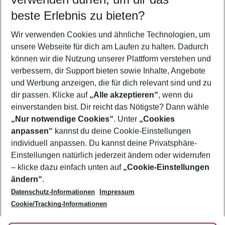
08.08.26
–
06.08.27
5-8 Nächte
beste Erlebnis zu bieten?
Wer wird verreisen
Wir verwenden Cookies und ähnliche Technologien, um
2 Erwachsene
Keine Kinder
unsere Webseite für dich am Laufen zu halten. Dadurch
können wir die Nutzung unserer Plattform verstehen und
Mehr Filter anzeigen
verbessern, dir Support bieten sowie Inhalte, Angebote
und Werbung anzeigen, die für dich relevant sind und zu
dir passen. Klicke auf
„Alle akzeptieren“
, wenn du
einverstanden bist. Dir reicht das Nötigste? Dann wähle
„Nur notwendige Cookies“
. Unter
„Cookies
anpassen“
kannst du deine Cookie-Einstellungen
Footer
Footer navigation
individuell anpassen. Du kannst deine Privatsphäre-
Über uns
Einstellungen natürlich jederzeit ändern oder widerrufen
AGB
– klicke dazu einfach unten auf
„Cookie-Einstellungen
Service & Hilfe
Bestpreisgarantie
ändern“
.
Datenschutz-Informationen
Impressum
Agenturbetreuung
Cookie-Einstellungen ändern
Folge uns
Barrierefreies Reisen
Cookie/Tracking-Informationen
Cookie-Richtlinie
Check-in
Datenschutz