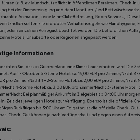
 führen (z. B. ev. Mundschutzpflicht in öffentlichen Bereichen, Check-
ung bei der Zimmerreinigung und dem Handtuch-/und Bettwäschewechsel
chränkte Animation, keine Mini-Club-Betreuung, Room Service …). Dies
verständlich sollten alle erprobten Verhaltensregeln wie Handhygiene,
on jedem einzelnen Reisegast beachtet werden.
Die behördlichen Auflage
nzelne Hotels, Urlaubsorte oder Regionen angepasst werden.
tige Informationen
beachten Sie, dass in Griechenland eine Klimasteuer erhoben wird. Die Zah
net. April - Oktober: 5-Sterne Hotel: ca. 15,00 EUR pro Zimmer/Nacht 4-S
UR pro Zimmer/Nacht 1 - 2-Sterne Hotel: ca. 2,00 EUR pro Zimmer/Nacht 
/Nacht 4-Sterne Hotel: ca. 3,00 EUR pro Zimmer/Nacht 3-Sterne Hotel: ca
mmer/Nacht Bei planmäßiger Ankunft im Zielgebiet ab 04:00 Uhr morgens
In-Zeit des jeweiligen Hotels zur Verfügung. Ebenso ist die offizielle C
ßigen Rückflügen bis 3:00 Uhr am Folgetag ist die offizielle Check-Out
pät-Check-Out können je nach Verfügbarkeit und gegen einen Aufpreis
eis: