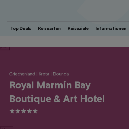
Top Deals
Reisearten
Reiseziele
Informationen
ious
Griechenland | Kreta | Elounda
Royal Marmin Bay
Boutique & Art Hotel
5