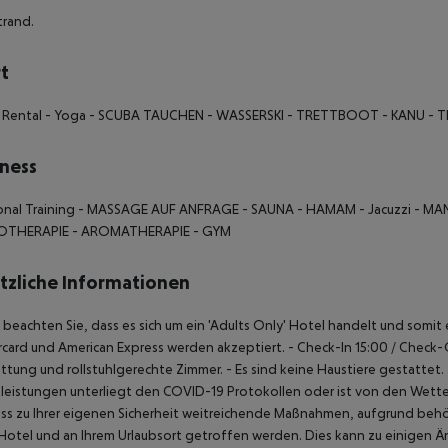
trand.
t
t Rental - Yoga - SCUBA TAUCHEN - WASSERSKI - TRETTBOOT - KANU - 
ness
onal Training - MASSAGE AUF ANFRAGE - SAUNA - HAMAM - Jacuzzi - MAN
OTHERAPIE - AROMATHERAPIE - GYM
tzliche Informationen
e beachten Sie, dass es sich um ein 'Adults Only' Hotel handelt und somi
card und American Express werden akzeptiert.
- Check-In 15:00 / Check-
ttung und rollstuhlgerechte Zimmer.
- Es sind keine Haustiere gestattet.
leistungen unterliegt den COVID-19 Protokollen oder ist von den Wet
ass zu Ihrer eigenen Sicherheit weitreichende Maßnahmen, aufgrund be
Hotel und an Ihrem Urlaubsort getroffen werden.
Dies kann zu einigen 