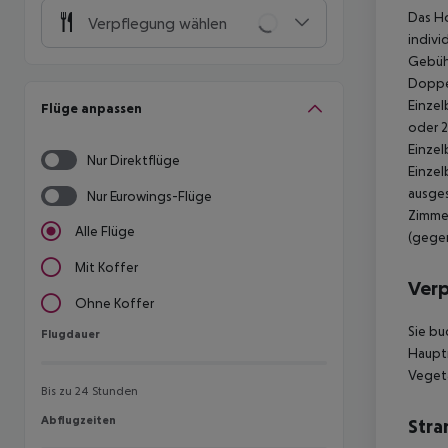
Das Ho
Verpflegung wählen
indivi
Gebühr
Doppel
Einzel
Flüge anpassen
oder 2
Einzel
Nur Direktflüge
Einzel
ausges
Nur Eurowings-Flüge
Zimmer
Alle Flüge
(gege
Mit Koffer
Ver
Ohne Koffer
Sie bu
Flugdauer
Flugdauer
Hauptr
Vegeta
Bis zu 24 Stunden
Abflugzeiten
Abflugzeiten
Stra