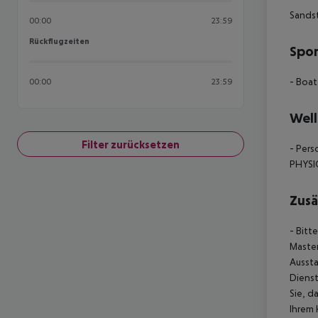
Sands
00:00
23:59
Rückflugzeiten
Rückflugzeiten
Spor
- Boa
00:00
23:59
Well
Filter zurücksetzen
- Pers
PHYSI
Zusä
- Bitt
Master
Aussta
Dienst
Sie, d
Ihrem 