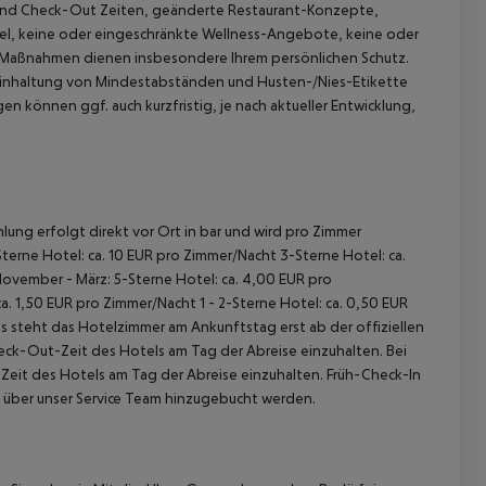
In und Check-Out Zeiten, geänderte Restaurant-Konzepte,
, keine oder eingeschränkte Wellness-Angebote, keine oder
e Maßnahmen dienen insbesondere Ihrem persönlichen Schutz.
 Einhaltung von Mindestabständen und Husten-/Nies-Etikette
n können ggf. auch kurzfristig, je nach aktueller Entwicklung,
lung erfolgt direkt vor Ort in bar und wird pro Zimmer
terne Hotel: ca. 10 EUR pro Zimmer/Nacht 3-Sterne Hotel: ca.
November - März: 5-Sterne Hotel: ca. 4,00 EUR pro
. 1,50 EUR pro Zimmer/Nacht 1 - 2-Sterne Hotel: ca. 0,50 EUR
 steht das Hotelzimmer am Ankunftstag erst ab der offiziellen
heck-Out-Zeit des Hotels am Tag der Abreise einzuhalten. Bei
-Zeit des Hotels am Tag der Abreise einzuhalten. Früh-Check-In
 über unser Service Team hinzugebucht werden.