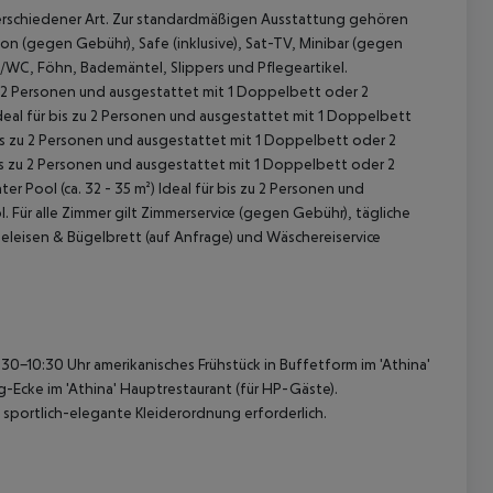
verschiedener Art. Zur standardmäßigen Ausstattung gehören
fon (gegen Gebühr), Safe (inklusive), Sat-TV, Minibar (gegen
WC, Föhn, Bademäntel, Slippers und Pflegeartikel.
zu 2 Personen und ausgestattet mit 1 Doppelbett oder 2
deal für bis zu 2 Personen und ausgestattet mit 1 Doppelbett
bis zu 2 Personen und ausgestattet mit 1 Doppelbett oder 2
is zu 2 Personen und ausgestattet mit 1 Doppelbett oder 2
r Pool (ca. 32 - 35 m²)
Ideal für bis zu 2 Personen und
l.
Für alle Zimmer gilt Zimmerservice (gegen Gebühr), tägliche
eleisen &
Bügelbrett (auf Anfrage) und Wäschereiservice
 akzeptieren
30-10:30 Uhr amerikanisches Frühstück in Buffetform im 'Athina'
Ecke im 'Athina' Hauptrestaurant (für HP-Gäste).
 sportlich-elegante Kleiderordnung erforderlich.