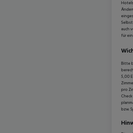
Hotels
Änder
einges
Selbst
auch v
für ei
Wich
Bitte 
berech
5,00 E
Zimmer
pro Zi
Check-
planmä
bzw. S
Hinw