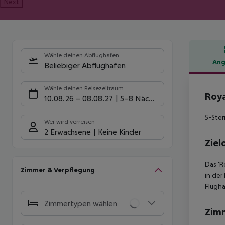
Next
Wähle deinen Abflughafen
Ang
Beliebiger Abflughafen
Hote
Wähle deinen Reisezeitraum
Roya
10.08.26
–
08.08.27
5-8 Nächte
5-Ster
Wer wird verreisen
2 Erwachsene
Keine Kinder
Ziel
Das 'R
Zimmer & Verpflegung
in der
Flugha
Zimmertypen wählen
Zim