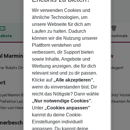
Wir verwenden Cookies und
ähnliche Technologien, um
unsere Webseite für dich am
Laufen zu halten. Dadurch
ebote
Hotelbeschreibung
Hotelmerkmale
können wir die Nutzung unserer
lbeschreibung
Plattform verstehen und
verbessern, dir Support bieten
l Marmin Bay Boutique & Art Hotel
sowie Inhalte, Angebote und
5
Werbung anzeigen, die für dich
ne 'Adults Only' Hotel im Raum Elounda und am Privatstrand gelegen!
relevant sind und zu dir passen.
Klicke auf
„Alle akzeptieren“
,
ort
wenn du einverstanden bist. Dir
reicht das Nötigste? Dann wähle
oyal Marmin Bay Boutique & Art Hotel' ist ein luxuriöses 'Adult Only' Hote
„Nur notwendige Cookies“
.
 Präfektur Lassith gelegen. Einkaufs-/ und Unterhaltungsmöglichkeiten 
fen von Heraklion beträgt etwa 75 km.
Unter
„Cookies anpassen“
kannst du deine Cookie-
merbeschreibung
Einstellungen individuell
anpassen. Du kannst deine