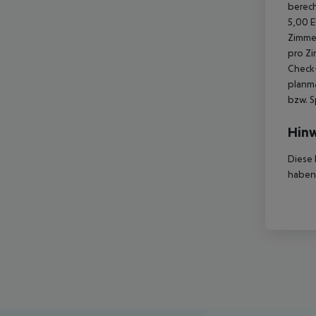
berech
5,00 E
Zimmer
pro Zi
Check-
planmä
bzw. S
Hinw
Diese 
haben,