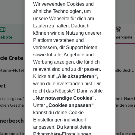
Wir verwenden Cookies und
ähnliche Technologien, um
unsere Webseite für dich am
Laufen zu halten. Dadurch
können wir die Nutzung unserer
ebote
Hotelbeschreibung
Hotelmerkmale
Plattform verstehen und
lbeschreibung
verbessern, dir Support bieten
sowie Inhalte, Angebote und
ide Crete Elounda
Werbung anzeigen, die für dich
5
relevant sind und zu dir passen.
Sterne-Hotel in Hanglage mit wunderbarem Blick auf die Mirabello Bucht.
Klicke auf
„Alle akzeptieren“
,
wenn du einverstanden bist. Dir
ort
reicht das Nötigste? Dann wähle
„Nur notwendige Cookies“
.
tel liegt ca. 150 m von einer kleinen, felsigen Badebucht entfernt. Nach 
Unter
„Cookies anpassen“
ichen Geschäften und Restaurant ca. 8 km. Eine Bushaltestelle finden Sie n
kannst du deine Cookie-
Einstellungen individuell
merbeschreibung
anpassen. Du kannst deine
lage bietet insgesamt 85 Wohneinheiten verschiedener Art, sind geschm
Privatsphäre-Einstellungen