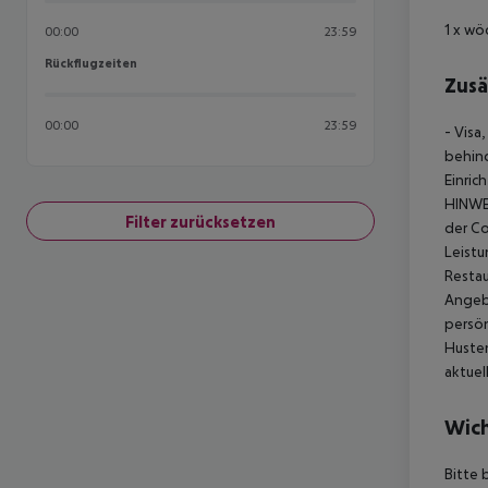
1 x wö
00:00
23:59
Rückflugzeiten
Rückflugzeiten
Zusä
00:00
23:59
- Visa
behind
Einric
HINWE
Filter zurücksetzen
der Co
Leistu
Resta
Angebo
persön
Husten
aktuel
Wich
Bitte 