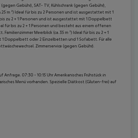
fe (gegen Gebühr), SAT- TV, Kühlschrank (gegen Gebühr),
25 m ²)
Ideal für bis zu 2 Personen und ist ausgestattet mit 1
 bis zu 2 + 1 Personen und ist ausgestattet mit 1 Doppelbett
al für bis zu 2 + 1 Personen und besteht aus einem offenen
t.
Familienzimmer Meerblick (ca.35 m ²)
Ideal für bis zu 2 + 1
t 1 Doppelbett oder 2 Einzelbetten und 1 Sofabett.
Für alle
Bettwäschewechsel. Zimmerservice (gegen Gebühr).
 akzeptieren
uf Anfrage.
07:30 - 10:15 Uhr Amerikanisches Frühstück in
risches Menü vorhanden.
Spezielle Diätkost (Gluten-frei) auf