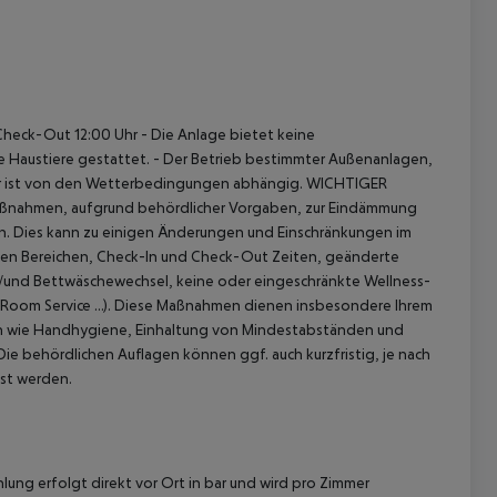
 Check-Out 12:00 Uhr
- Die Anlage bietet keine
e Haustiere gestattet.
- Der Betrieb bestimmter Außenanlagen,
er ist von den Wetterbedingungen abhängig.
WICHTIGER
 Maßnahmen, aufgrund behördlicher Vorgaben, zur Eindämmung
n.
Dies kann zu einigen Änderungen und Einschränkungen im
ichen Bereichen, Check-In und Check-Out Zeiten, geänderte
und Bettwäschewechsel, keine oder eingeschränkte Wellness-
 Room Service …). Diese Maßnahmen dienen insbesondere Ihrem
eln wie Handhygiene, Einhaltung von Mindestabständen und
ie behördlichen Auflagen können ggf. auch kurzfristig, je nach
sst werden.
lung erfolgt direkt vor Ort in bar und wird pro Zimmer