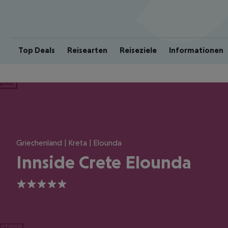
Top Deals
Reisearten
Reiseziele
Informationen
ious
Griechenland | Kreta | Elounda
Innside Crete Elounda
5