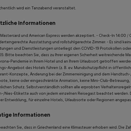
chentlich wird ein Tanzabend veranstaltet.
tzliche Informationen
, Mastercard und American Express werden akzeptiert.
- Check-In 14:00 /
ertengerechte Ausstattung und rollstuhlgerechte Zimmer.
- Es sind kein
htungen und Dienstleistungen unterliegt den COVID-19 Protokollen od
IS:
Bitte beachten Sie, dass zu Ihrer eigenen Sicherheit weitreichende
rona-Pandemie in Ihrem Hotel und an Ihrem Urlaubsort getroffen werde
ngs-Angebot des Hotels führen (z. B. ev. Mundschutzpflicht in öffentl
urant-Konzepte, Änderung bei der Zimmerreinigung und dem Handtuch-/
te, keine oder eingeschränkte Animation, keine Mini-Club-Betreuung,
lichen Schutz.
Selbstverständlich sollten alle erprobten Verhaltensreg
-/Nies-Etikette auch von jedem einzelnen Reisegast beachtet werden.
D
ler Entwicklung, für einzelne Hotels, Urlaubsorte oder Regionen angepa
tige Informationen
beachten Sie, dass in Griechenland eine Klimasteuer erhoben wird. Die Zah