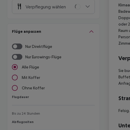
Klimaa
Verpflegung wählen
Badew
Doppe
oder 2
Raum u
Flüge anpassen
Person
Zimmer
Nur Direktflüge
Nur Eurowings-Flüge
Ver
Alle Flüge
Sie bu
Buffe
Mit Koffer
Anfra
Ohne Koffer
Flugdauer
Stra
Flugdauer
Felsig.
Bis zu 24 Stunden
Abflugzeiten
Abflugzeiten
Unte