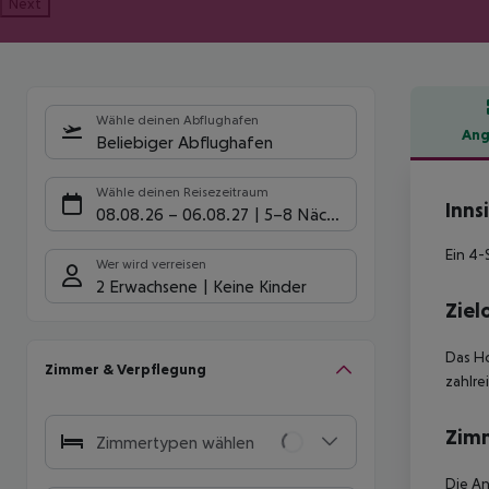
Next
Wähle deinen Abflughafen
Ang
Beliebiger Abflughafen
Hote
Wähle deinen Reisezeitraum
Inns
08.08.26
–
06.08.27
5-8 Nächte
Ein 4-
Wer wird verreisen
2 Erwachsene
Keine Kinder
Ziel
Das Ho
Zimmer & Verpflegung
zahlre
Zim
Zimmertypen wählen
Die An