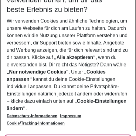
09.08.26
–
07.08.27
5-8 Nächte
beste Erlebnis zu bieten?
Wer wird verreisen
Wir verwenden Cookies und ähnliche Technologien, um
2 Erwachsene
Keine Kinder
unsere Webseite für dich am Laufen zu halten. Dadurch
können wir die Nutzung unserer Plattform verstehen und
Mehr Filter anzeigen
verbessern, dir Support bieten sowie Inhalte, Angebote
und Werbung anzeigen, die für dich relevant sind und zu
dir passen. Klicke auf
„Alle akzeptieren“
, wenn du
einverstanden bist. Dir reicht das Nötigste? Dann wähle
„Nur notwendige Cookies“
. Unter
„Cookies
anpassen“
kannst du deine Cookie-Einstellungen
Footer
Footer navigation
individuell anpassen. Du kannst deine Privatsphäre-
Über uns
Einstellungen natürlich jederzeit ändern oder widerrufen
AGB
– klicke dazu einfach unten auf
„Cookie-Einstellungen
Service & Hilfe
Bestpreisgarantie
ändern“
.
Datenschutz-Informationen
Impressum
Agenturbetreuung
Cookie-Einstellungen ändern
Folge uns
Barrierefreies Reisen
Cookie/Tracking-Informationen
Cookie-Richtlinie
Check-in
Datenschutz