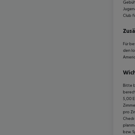
Gebühr
Jugend
Club f
Zusä
Für be
den lo
Americ
Wich
Bitte 
berech
5,00 E
Zimmer
pro Zi
Check-
planmä
bzw. S