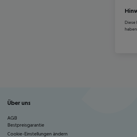
Hinw
Diese 
haben,
Footer
Footer navigation
Über uns
AGB
Bestpreisgarantie
Cookie-Einstellungen ändern