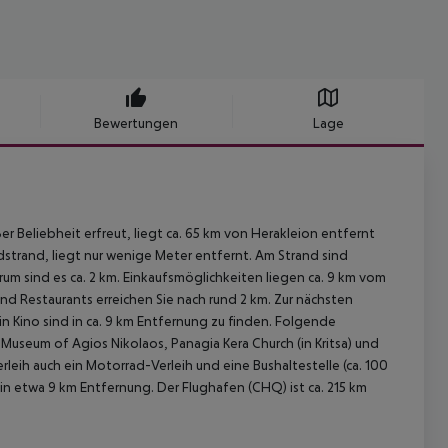
Bewertungen
Lage
 Beliebheit erfreut, liegt ca. 65 km von Herakleion entfernt
andstrand, liegt nur wenige Meter entfernt. Am Strand sind
m sind es ca. 2 km. Einkaufsmöglichkeiten liegen ca. 9 km vom
und Restaurants erreichen Sie nach rund 2 km. Zur nächsten
 Kino sind in ca. 9 km Entfernung zu finden. Folgende
Museum of Agios Nikolaos, Panagia Kera Church (in Kritsa) und
leih auch ein Motorrad-Verleih und eine Bushaltestelle (ca. 100
 in etwa 9 km Entfernung. Der Flughafen (CHQ) ist ca. 215 km