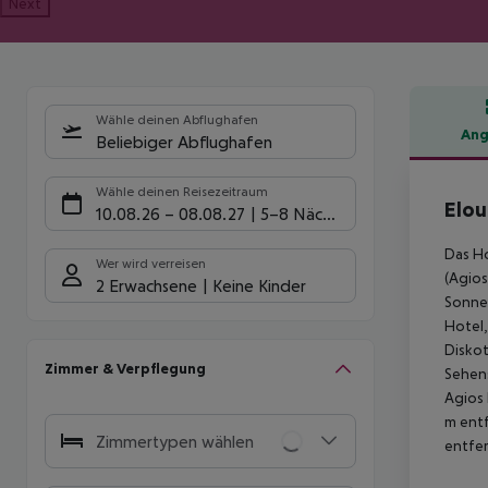
Next
Wähle deinen Abflughafen
Ang
Beliebiger Abflughafen
Hote
Wähle deinen Reisezeitraum
Elou
10.08.26
–
08.08.27
5-8 Nächte
Das Ho
Wer wird verreisen
(Agios
2 Erwachsene
Keine Kinder
Sonnen
Hotel,
Diskot
Zimmer & Verpflegung
Sehens
Agios 
m entf
Zimmertypen wählen
entfer