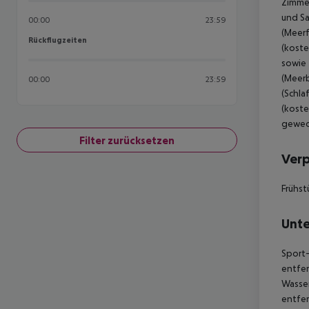
Zimmer
und Sa
00:00
23:59
(Meerf
Rückflugzeiten
Rückflugzeiten
(koste
sowie 
(Meerb
00:00
23:59
(Schla
(koste
gewech
Filter zurücksetzen
Ver
Frühst
Unte
Sport-
entfer
Wasser
entfer