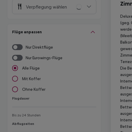
Zim
Verpflegung wählen
Deluxe
(geg. 
werden
Flüge anpassen
(Meerb
Balkon
Nur Direktflüge
gewech
Zimmer
Nur Eurowings-Flüge
Terras
Die Be
Alle Flüge
ausges
Mit Koffer
Intern
Bettwä
Ohne Koffer
ausges
Flugdauer
Flugdauer
Intern
Bettwä
ausges
Bis zu 24 Stunden
Intern
Abflugzeiten
Abflugzeiten
Bettwä