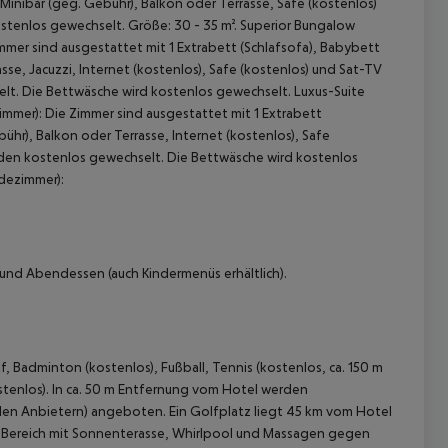
Minibar (geg. Gebühr), Balkon oder Terrasse, Safe (kostenlos)
tenlos gewechselt. Größe: 30 - 35 m². Superior Bungalow
mmer sind ausgestattet mit 1 Extrabett (Schlafsofa), Babybett
sse, Jacuzzi, Internet (kostenlos), Safe (kostenlos) und Sat-TV
lt. Die Bettwäsche wird kostenlos gewechselt. Luxus-Suite
immer): Die Zimmer sind ausgestattet mit 1 Extrabett
ühr), Balkon oder Terrasse, Internet (kostenlos), Safe
rden kostenlos gewechselt. Die Bettwäsche wird kostenlos
adezimmer):
 und Abendessen (auch Kindermenüs erhältlich).
, Badminton (kostenlos), Fußball, Tennis (kostenlos, ca. 150 m
kostenlos). In ca. 50 m Entfernung vom Hotel werden
alen Anbietern) angeboten. Ein Golfplatz liegt 45 km vom Hotel
Spa-Bereich mit Sonnenterasse, Whirlpool und Massagen gegen