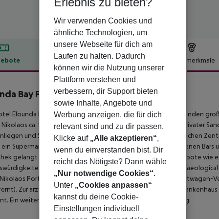
Erlebnis zu bieten?
Wir verwenden Cookies und
ähnliche Technologien, um
unsere Webseite für dich am
Laufen zu halten. Dadurch
ebote
Hotelbeschreibung
Hotelmerkmale
können wir die Nutzung unserer
lbeschreibung
Plattform verstehen und
verbessern, dir Support bieten
nda Bay Palace
sowie Inhalte, Angebote und
5
tel Elounda Bay Palace, das sich besonders bei Hochzeitsreisenden großer
Werbung anzeigen, die für dich
 Nikolaos ca. 9 km, Elounda ca. 2 km). Der nächste Strand, ein privater S
relevant sind und zu dir passen.
liegen und Sonnenschirme kostenlos verfügbar. Zum touristischen Zentru
Klicke auf
„Alle akzeptieren“
,
 ein Supermarkt ist nach ca. 1 km zu erreichen. Die nächstgelegenen Bars 
wenn du einverstanden bist. Dir
hek gelangt man nach rund 9 km. Weitere Unterhaltungsangebote wie ein
reicht das Nötigste? Dann wähle
würdigkeiten sind vom Hotel aus erreichbar: Spinalonga, Archaeological 
„Nur notwendige Cookies“
.
Nikolaos Port. Für Mobilität im Urlaub sorgen neben einem Mietwagen-Ver
Unter
„Cookies anpassen“
ernt). Zur ärztlichen Versorgung im Notfall befindet sich ein Krankenhaus
kannst du deine Cookie-
nt. Ein weiterer Flughafen (HER) liegt in etwa 75 km Entfernung.
Einstellungen individuell