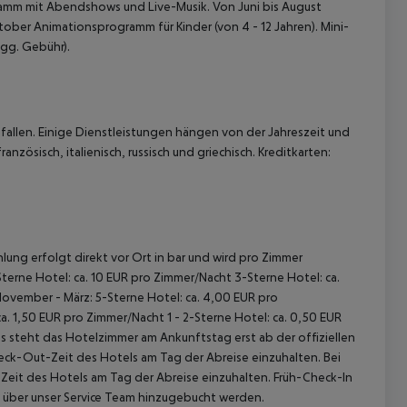
ramm mit Abendshows und Live-Musik. Von Juni bis August
tober Animationsprogramm für Kinder (von 4 - 12 Jahren). Mini-
(gg. Gebühr).
allen. Einige Dienstleistungen hängen von der Jahreszeit und
nzösisch, italienisch, russisch und griechisch. Kreditkarten:
lung erfolgt direkt vor Ort in bar und wird pro Zimmer
terne Hotel: ca. 10 EUR pro Zimmer/Nacht 3-Sterne Hotel: ca.
November - März: 5-Sterne Hotel: ca. 4,00 EUR pro
. 1,50 EUR pro Zimmer/Nacht 1 - 2-Sterne Hotel: ca. 0,50 EUR
 steht das Hotelzimmer am Ankunftstag erst ab der offiziellen
heck-Out-Zeit des Hotels am Tag der Abreise einzuhalten. Bei
-Zeit des Hotels am Tag der Abreise einzuhalten. Früh-Check-In
 über unser Service Team hinzugebucht werden.