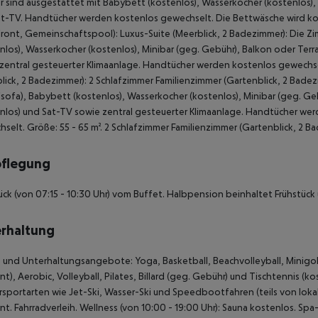
 sind ausgestattet mit Babybett (kostenlos), Wasserkocher (kostenlos), 
t-TV. Handtücher werden kostenlos gewechselt. Die Bettwäsche wird kos
ront, Gemeinschaftspool): Luxus-Suite (Meerblick, 2 Badezimmer): Die Zi
nlos), Wasserkocher (kostenlos), Minibar (geg. Gebühr), Balkon oder Terra
zentral gesteuerter Klimaanlage. Handtücher werden kostenlos gewechse
lick, 2 Badezimmer): 2 Schlafzimmer Familienzimmer (Gartenblick, 2 Badez
fsofa), Babybett (kostenlos), Wasserkocher (kostenlos), Minibar (geg. Geb
nlos) und Sat-TV sowie zentral gesteuerter Klimaanlage. Handtücher we
selt. Größe: 55 - 65 m². 2 Schlafzimmer Familienzimmer (Gartenblick, 2 B
pflegung
ück (von 07:15 - 10:30 Uhr) vom Buffet. Halbpension beinhaltet Frühstück
rhaltung
 und Unterhaltungsangebote: Yoga, Basketball, Beachvolleyball, Minigolf
nt), Aerobic, Volleyball, Pilates, Billard (geg. Gebühr) und Tischtennis (
sportarten wie Jet-Ski, Wasser-Ski und Speedbootfahren (teils von lok
nt. Fahrradverleih. Wellness (von 10:00 - 19:00 Uhr): Sauna kostenlos. 