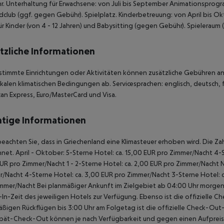
. Unterhaltung für Erwachsene: von Juli bis September Animationsprog
club (ggf. gegen Gebühr). Spielplatz. Kinderbetreuung: von April bis Ok
ür Kinder (von 4 - 12 Jahren) und Babysitting (gegen Gebühr). Spieleraum 
tzliche Informationen
stimmte Einrichtungen oder Aktivitäten können zusätzliche Gebühren anf
kalen klimatischen Bedingungen ab. Servicesprachen: englisch, deutsch, fra
an Express, Euro/MasterCard und Visa.
tige Informationen
beachten Sie, dass in Griechenland eine Klimasteuer erhoben wird. Die Zah
net. April - Oktober: 5-Sterne Hotel: ca. 15,00 EUR pro Zimmer/Nacht 4-S
UR pro Zimmer/Nacht 1 - 2-Sterne Hotel: ca. 2,00 EUR pro Zimmer/Nacht 
/Nacht 4-Sterne Hotel: ca. 3,00 EUR pro Zimmer/Nacht 3-Sterne Hotel: ca
mmer/Nacht Bei planmäßiger Ankunft im Zielgebiet ab 04:00 Uhr morgens
In-Zeit des jeweiligen Hotels zur Verfügung. Ebenso ist die offizielle C
ßigen Rückflügen bis 3:00 Uhr am Folgetag ist die offizielle Check-Out
pät-Check-Out können je nach Verfügbarkeit und gegen einen Aufpreis