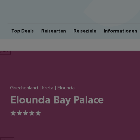
Top Deals
Reisearten
Reiseziele
Informationen
ious
Griechenland | Kreta | Elounda
Elounda Bay Palace
5