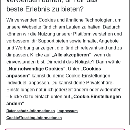
10.08.26
–
08.08.27
5-8 Nächte
beste Erlebnis zu bieten?
Wer wird verreisen
Wir verwenden Cookies und ähnliche Technologien, um
2 Erwachsene
Keine Kinder
unsere Webseite für dich am Laufen zu halten. Dadurch
können wir die Nutzung unserer Plattform verstehen und
Mehr Filter anzeigen
verbessern, dir Support bieten sowie Inhalte, Angebote
und Werbung anzeigen, die für dich relevant sind und zu
dir passen. Klicke auf
„Alle akzeptieren“
, wenn du
einverstanden bist. Dir reicht das Nötigste? Dann wähle
„Nur notwendige Cookies“
. Unter
„Cookies
anpassen“
kannst du deine Cookie-Einstellungen
Footer
Footer navigation
individuell anpassen. Du kannst deine Privatsphäre-
Über uns
Einstellungen natürlich jederzeit ändern oder widerrufen
AGB
– klicke dazu einfach unten auf
„Cookie-Einstellungen
Service & Hilfe
Bestpreisgarantie
ändern“
.
Datenschutz-Informationen
Impressum
Agenturbetreuung
Cookie-Einstellungen ändern
Folge uns
Barrierefreies Reisen
Cookie/Tracking-Informationen
Cookie-Richtlinie
Check-in
Datenschutz