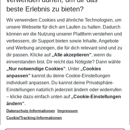
12.08.26
–
10.08.27
5-8 Nächte
beste Erlebnis zu bieten?
Wer wird verreisen
Wir verwenden Cookies und ähnliche Technologien, um
2 Erwachsene
Keine Kinder
unsere Webseite für dich am Laufen zu halten. Dadurch
können wir die Nutzung unserer Plattform verstehen und
Mehr Filter anzeigen
verbessern, dir Support bieten sowie Inhalte, Angebote
und Werbung anzeigen, die für dich relevant sind und zu
dir passen. Klicke auf
„Alle akzeptieren“
, wenn du
einverstanden bist. Dir reicht das Nötigste? Dann wähle
„Nur notwendige Cookies“
. Unter
„Cookies
anpassen“
kannst du deine Cookie-Einstellungen
Footer
Footer navigation
individuell anpassen. Du kannst deine Privatsphäre-
Über uns
Einstellungen natürlich jederzeit ändern oder widerrufen
AGB
– klicke dazu einfach unten auf
„Cookie-Einstellungen
Service & Hilfe
Bestpreisgarantie
ändern“
.
Datenschutz-Informationen
Impressum
Agenturbetreuung
Cookie-Einstellungen ändern
Folge uns
Barrierefreies Reisen
Cookie/Tracking-Informationen
Cookie-Richtlinie
Check-in
Datenschutz