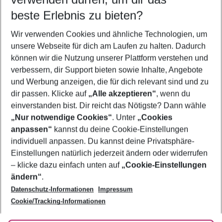
08.08.26
–
06.08.27
5-8 Nächte
beste Erlebnis zu bieten?
Wer wird verreisen
Wir verwenden Cookies und ähnliche Technologien, um
2 Erwachsene
Keine Kinder
unsere Webseite für dich am Laufen zu halten. Dadurch
können wir die Nutzung unserer Plattform verstehen und
Mehr Filter anzeigen
verbessern, dir Support bieten sowie Inhalte, Angebote
und Werbung anzeigen, die für dich relevant sind und zu
dir passen. Klicke auf
„Alle akzeptieren“
, wenn du
einverstanden bist. Dir reicht das Nötigste? Dann wähle
„Nur notwendige Cookies“
. Unter
„Cookies
anpassen“
kannst du deine Cookie-Einstellungen
Footer
Footer navigation
individuell anpassen. Du kannst deine Privatsphäre-
Über uns
Einstellungen natürlich jederzeit ändern oder widerrufen
AGB
– klicke dazu einfach unten auf
„Cookie-Einstellungen
Service & Hilfe
Bestpreisgarantie
ändern“
.
Datenschutz-Informationen
Impressum
Agenturbetreuung
Cookie-Einstellungen ändern
Folge uns
Barrierefreies Reisen
Cookie/Tracking-Informationen
Cookie-Richtlinie
Check-in
Datenschutz