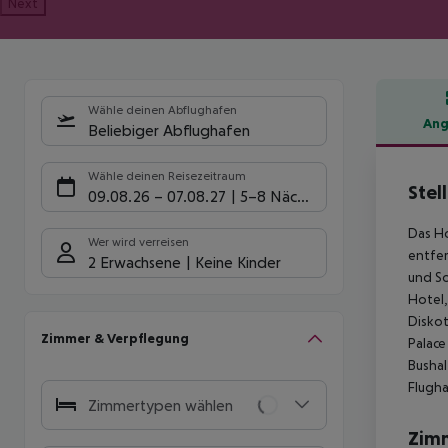
Next
Wähle deinen Abflughafen
Ang
Beliebiger Abflughafen
Hote
Wähle deinen Reisezeitraum
Stel
09.08.26
–
07.08.27
5-8 Nächte
Das Ho
Wer wird verreisen
entfer
2 Erwachsene
Keine Kinder
und So
Hotel,
Diskot
Zimmer & Verpflegung
Palace
Bushal
Flugha
Zimmertypen wählen
Zim