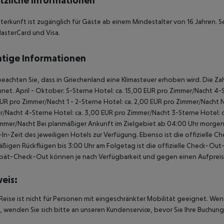
tzliche Informationen
terkunft ist zugänglich für Gäste ab einem Mindestalter von 16 Jahren. S
asterCard und Visa.
tige Informationen
beachten Sie, dass in Griechenland eine Klimasteuer erhoben wird. Die Zah
net. April - Oktober: 5-Sterne Hotel: ca. 15,00 EUR pro Zimmer/Nacht 4-S
UR pro Zimmer/Nacht 1 - 2-Sterne Hotel: ca. 2,00 EUR pro Zimmer/Nacht 
/Nacht 4-Sterne Hotel: ca. 3,00 EUR pro Zimmer/Nacht 3-Sterne Hotel: ca
mmer/Nacht Bei planmäßiger Ankunft im Zielgebiet ab 04:00 Uhr morgens
In-Zeit des jeweiligen Hotels zur Verfügung. Ebenso ist die offizielle C
ßigen Rückflügen bis 3:00 Uhr am Folgetag ist die offizielle Check-Out
pät-Check-Out können je nach Verfügbarkeit und gegen einen Aufpreis
eis:
Reise ist nicht für Personen mit eingeschränkter Mobilität geeignet. We
 wenden Sie sich bitte an unseren Kundenservice, bevor Sie Ihre Buchung