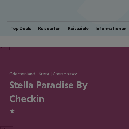
Top Deals
Reisearten
Reiseziele
Informationen
ious
Griechenland | Kreta | Chersonissos
Stella Paradise By
Checkin
1