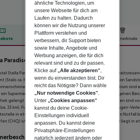
ähnliche Technologien, um
unsere Webseite für dich am
Laufen zu halten. Dadurch
können wir die Nutzung unserer
Plattform verstehen und
ebote
Hotelbeschreibung
Hotelmerkmale
verbessern, dir Support bieten
sowie Inhalte, Angebote und
lbeschreibung
Werbung anzeigen, die für dich
la Paradise By Checkin
relevant sind und zu dir passen.
1
Klicke auf
„Alle akzeptieren“
,
tel Stella Paradise (Adults only), das sich besonders bei Hochzeitsreisen
wenn du einverstanden bist. Dir
nt (Stalis ca. 6 km, Hersonissos ca. 100 m). Der nächste Strand, ein Sand
reicht das Nötigste? Dann wähle
nnenschirme gegen Gebühr verfügbar. Zum touristischen Zentrum sind es
„Nur notwendige Cookies“
.
 ein Supermarkt ist nach ca. 150 m zu erreichen. Die nächstgelegenen Bar
hek gelangt man nach rund 20 m. Folgende Sehenswürdigkeiten sind vom H
Unter
„Cookies anpassen“
 (ca. 25 km). Für Mobilität im Urlaub sorgen neben einem Mietwagen-Verle
kannst du deine Cookie-
testelle in etwa 200 m Entfernung. Zur ärztlichen Versorgung im Notfall 
Einstellungen individuell
fen (CHQ) ist ca. 170 km entfernt. Ein weiterer Flughafen (HER) liegt in 
anpassen. Du kannst deine
Privatsphäre-Einstellungen
merbeschreibung
natürlich jederzeit ändern oder