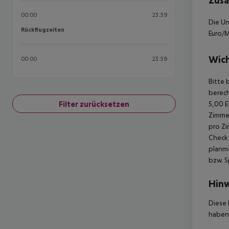
Zusä
00:00
23:59
Die Un
Rückflugzeiten
Rückflugzeiten
Euro/M
Wich
00:00
23:59
Bitte 
berech
Filter zurücksetzen
5,00 E
Zimmer
pro Zi
Check-
planmä
bzw. S
Hinw
Diese 
haben,