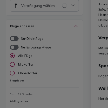
Junior
Verpflegung wählen
Safe, 
Haartr
Harmo
gibt e
Flüge anpassen
Ver
Nur Direktflüge
Nur Eurowings-Flüge
Mit Fr
versch
Alle Flüge
Mit Koffer
Spor
Ohne Koffer
Bogens
Flugdauer
Flugdauer
Well
Bis zu 24 Stunden
Hotele
Abflugzeiten
Abflugzeiten