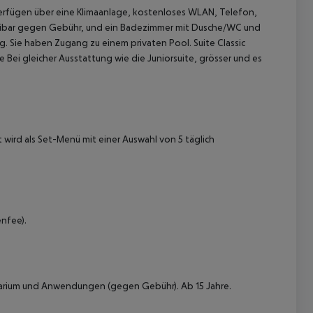
erfügen über eine Klimaanlage, kostenloses WLAN, Telefon,
Minibar gegen Gebühr, und ein Badezimmer mit Dusche/WC und
g. Sie haben Zugang zu einem privaten Pool.
Suite Classic
ne
Bei gleicher Ausstattung wie die Juniorsuite, grösser und es
ird als Set-Menü mit einer Auswahl von 5 täglich
 akzeptieren
enfee).
arium und Anwendungen (gegen Gebühr).
Ab 15 Jahre.