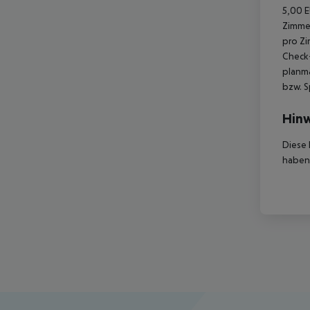
5,00 E
Zimmer
pro Zi
Check-
planmä
bzw. S
Hinw
Diese 
haben,
Footer