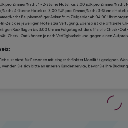
UR pro Zimmer/Nacht 1 - 2-Sterne Hotel: ca. 2,00 EUR pro Zimmer/Nacht 
/Nacht 4-Sterne Hotel: ca. 3,00 EUR pro Zimmer/Nacht 3-Sterne Hotel: ca
mmer/Nacht Bei planmäßiger Ankunft im Zielgebiet ab 04:00 Uhr morgens
In-Zeit des jeweiligen Hotels zur Verfügung. Ebenso ist die offizielle C
ßigen Rückflügen bis 3:00 Uhr am Folgetag ist die offizielle Check-Out
pät-Check-Out können je nach Verfügbarkeit und gegen einen Aufpreis
eis:
Reise ist nicht für Personen mit eingeschränkter Mobilität geeignet. We
 wenden Sie sich bitte an unseren Kundenservice, bevor Sie Ihre Buchung