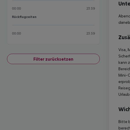
Unte
00:00
23:59
Abends
Rückflugzeiten
Rückflugzeiten
daneb
00:00
23:59
Zusä
Visa, 
Sicher
Filter zurücksetzen
kann z
Bereic
Mini-C
erpro
Reise
Urlau
Wich
Bitte 
berech