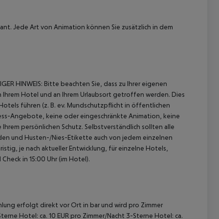
rant.
Jede Art von Animation können Sie zusätzlich in dem
GER HINWEIS:
Bitte beachten Sie, dass zu Ihrer eigenen
Ihrem Hotel und an Ihrem Urlaubsort getroffen werden.
Dies
els führen (z. B. ev. Mundschutzpflicht in öffentlichen
ess-Angebote, keine oder eingeschränkte Animation, keine
Ihrem persönlichen Schutz.
Selbstverständlich sollten alle
en und Husten-/Nies-Etikette auch von jedem einzelnen
stig, je nach aktueller Entwicklung, für einzelne Hotels,
Check in 15:00 Uhr (im Hotel).
lung erfolgt direkt vor Ort in bar und wird pro Zimmer
terne Hotel: ca. 10 EUR pro Zimmer/Nacht 3-Sterne Hotel: ca.