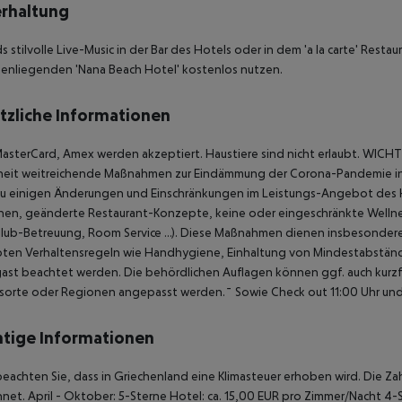
rhaltung
 stilvolle Live-Music in der Bar des Hotels oder in dem 'a la carte' Restau
enliegenden 'Nana Beach Hotel' kostenlos nutzen.
tzliche Informationen
MasterCard, Amex werden akzeptiert.
Haustiere sind nicht erlaubt.
WICHTI
heit weitreichende Maßnahmen zur Eindämmung der Corona-Pandemie in 
u einigen Änderungen und Einschränkungen im Leistungs-Angebot des Hot
hen, geänderte Restaurant-Konzepte, keine oder eingeschränkte Welln
lub-Betreuung, Room Service …). Diese Maßnahmen dienen insbesondere 
bten Verhaltensregeln wie Handhygiene, Einhaltung von Mindestabständ
gast beachtet werden.
Die behördlichen Auflagen können ggf. auch kurzfri
bsorte oder Regionen angepasst werden.¯
Sowie Check out 11:00 Uhr und 
tige Informationen
beachten Sie, dass in Griechenland eine Klimasteuer erhoben wird. Die Zah
net. April - Oktober: 5-Sterne Hotel: ca. 15,00 EUR pro Zimmer/Nacht 4-S