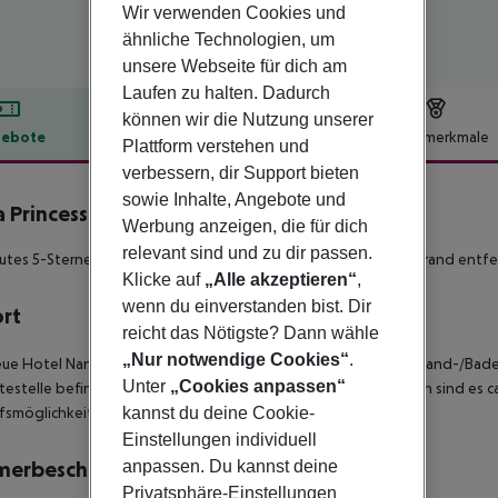
Wir verwenden Cookies und
ähnliche Technologien, um
unsere Webseite für dich am
Laufen zu halten. Dadurch
können wir die Nutzung unserer
ebote
Hotelbeschreibung
Hotelmerkmale
Plattform verstehen und
lbeschreibung
verbessern, dir Support bieten
sowie Inhalte, Angebote und
 Princess Suites, Villas & Spa
Werbung anzeigen, die für dich
5
relevant sind und zu dir passen.
utes 5-Sterne-Hotel in Chersonissos nur wenige Meter vom Strand entfe
Klicke auf
„Alle akzeptieren“
,
wenn du einverstanden bist. Dir
ort
reicht das Nötigste? Dann wähle
„Nur notwendige Cookies“
.
ue Hotel Nana Princess befindet sich direkt an einer privaten Sand-/Bade
Unter
„Cookies anpassen“
testelle befindet sich in unmittelbarer Nähe und nach Heraklion sind es 
fsmöglichkeiten.
kannst du deine Cookie-
Einstellungen individuell
merbeschreibung
anpassen. Du kannst deine
Privatsphäre-Einstellungen