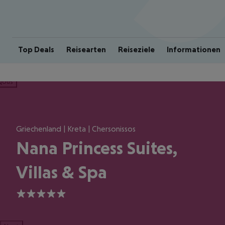
Top Deals
Reisearten
Reiseziele
Informationen
ious
Griechenland | Kreta | Chersonissos
Nana Princess Suites,
Villas & Spa
5