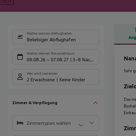
Next
Wähle deinen Abflughafen
Ang
Beliebiger Abflughafen
Hote
Wähle deinen Reisezeitraum
Nana
09.08.26
–
07.08.27
5-8 Nächte
Sehr g
Wer wird verreisen
2 Erwachsene
Keine Kinder
Ziel
Das ne
Zimmer & Verpflegung
Bushal
Einkau
Zimmertypen wählen
Zim