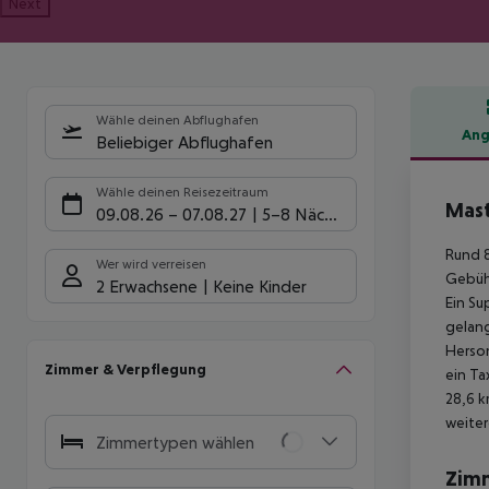
Next
Wähle deinen Abflughafen
Ang
Beliebiger Abflughafen
Hote
Wähle deinen Reisezeitraum
Mast
09.08.26
–
07.08.27
5-8 Nächte
Rund 8
Wer wird verreisen
Gebühr
2 Erwachsene
Keine Kinder
Ein Su
gelang
Herson
Zimmer & Verpflegung
ein Ta
28,6 k
weiter
Zimmertypen wählen
Zim