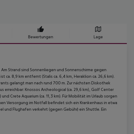
Bewertungen
Lage
s. Am Strand sind Sonnenliegen und Sonnenschirme gegen
t ca. 8,9 km entfernt (Stalis ca. 6,4 km, Heraklion ca. 26,6 km).
aurants gelangt man nach rund 700 m. Zur nächsten Diskothek
erreichbar: Knossos Archeological (ca. 29,6 km), Golf Center
m) und Crete Aquarium (ca. 11,3 km). Für Mobilität im Urlaub sorgen
lichen Versorgung im Notfall befindet sich ein Krankenhaus in etwa
el und Flughafen verkehrt (gegen Gebühr) ein Shuttle. Ein