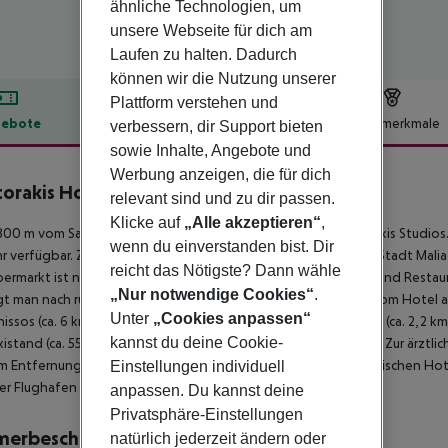
ähnliche Technologien, um
unsere Webseite für dich am
Laufen zu halten. Dadurch
können wir die Nutzung unserer
Plattform verstehen und
ebote
Hotelbeschreibung
Hotelmerkmale
verbessern, dir Support bieten
sowie Inhalte, Angebote und
lbeschreibung
Werbung anzeigen, die für dich
orakis Hotel & Studios
relevant sind und zu dir passen.
1
Klicke auf
„Alle akzeptieren“
,
00 m vom Sand-/Felsstrand entfernt liegt das Hotel Mastorakis Studio
wenn du einverstanden bist. Dir
 verfügbar. Zum touristischen Zentrum sind es ca. 900 m. Die Stadt Malia is
reicht das Nötigste? Dann wähle
permarkt ist nach ca. 550 m zu erreichen. Zu den nächsten Bars und Rest
„Nur notwendige Cookies“
.
t man nach rund 750 m. Folgende Sehenswürdigkeiten sind vom Hotel aus 
Unter
„Cookies anpassen“
issos (ca. 6 km), Aqua Plus Waterpark (ca. 5,1 km), Koutouloufari (ca. 2,2 k
kannst du deine Cookie-
xistand (ca. 550 m) und eine Bushaltestelle (ca. 220 m entfernt). Zur ärzt
m Entfernung. Der Flughafen (CHQ) ist ca. 170 km entfernt. Zwischen Hot
Einstellungen individuell
er Flughafen (HER) liegt in etwa 27 km Entfernung.
anpassen. Du kannst deine
Privatsphäre-Einstellungen
merbeschreibung
natürlich jederzeit ändern oder