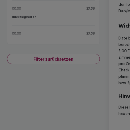
den lo
00:00
23:59
Euro/M
Rückflugzeiten
Rückflugzeiten
Wich
00:00
23:59
Bitte 
berech
5,00 E
Zimmer
Filter zurücksetzen
pro Zi
Check-
planmä
bzw. S
Hinw
Diese 
haben,