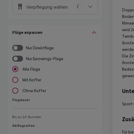
Verpflegung wählen
Doppel
Boden,
Klimaa
wird 2
Flüge anpassen
Twinbe
(koste
Nur Direktflüge
werden
Die Zi
Nur Eurowings-Flüge
(koste
Badezi
Alle Flüge
gewech
Mit Koffer
Unte
Ohne Koffer
Flugdauer
Flugdauer
Sport-
Bis zu 24 Stunden
Zusä
Abflugzeiten
Abflugzeiten
Für be