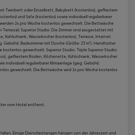
mit Twinbett oder Einzelbett, Babybett (kostenlos), gefliestem
stenlos) und Safe (kostenlos) sowie individuell regulierbarer
r werden 2x pro Woche kostenlos gewechselt. Die Bettwäsche
Terrasse): Superior Studio: Die Zimmer sind ausgestattet mit
, Kühlschrank, Wasserkocher (kostenlos), Terrasse, Internet
geg. Gebühr). Badezimmer mit Dusche (Größe: 23 m²). Handtücher
ostenlos gewechselt. Superior Studio: Triple Superior Studio:
os), gefliestem Boden, Kitchenette, Kühlschrank, Wasserkocher
 akzeptieren
ie individuell regulierbarer Klimaanlage (geg. Gebühr).
enlos gewechselt. Die Bettwäsche wird 2x pro Woche kostenlos
6 km vom Hotel entfernt.
allen. Einige Dienstleistungen hängen von der Jahreszeit und