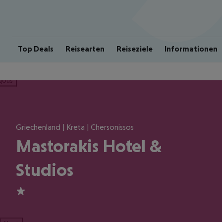
Top Deals
Reisearten
Reiseziele
Informationen
ious
Griechenland | Kreta | Chersonissos
Mastorakis Hotel &
Studios
1