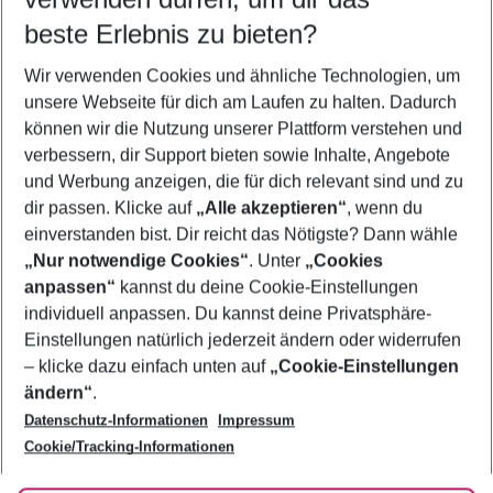
08.08.26
–
06.08.27
5-8 Nächte
beste Erlebnis zu bieten?
Wer wird verreisen
Wir verwenden Cookies und ähnliche Technologien, um
2 Erwachsene
Keine Kinder
unsere Webseite für dich am Laufen zu halten. Dadurch
können wir die Nutzung unserer Plattform verstehen und
Mehr Filter anzeigen
verbessern, dir Support bieten sowie Inhalte, Angebote
und Werbung anzeigen, die für dich relevant sind und zu
dir passen. Klicke auf
„Alle akzeptieren“
, wenn du
einverstanden bist. Dir reicht das Nötigste? Dann wähle
„Nur notwendige Cookies“
. Unter
„Cookies
anpassen“
kannst du deine Cookie-Einstellungen
Footer
Footer navigation
individuell anpassen. Du kannst deine Privatsphäre-
Über uns
Einstellungen natürlich jederzeit ändern oder widerrufen
AGB
– klicke dazu einfach unten auf
„Cookie-Einstellungen
Service & Hilfe
Bestpreisgarantie
ändern“
.
Datenschutz-Informationen
Impressum
Agenturbetreuung
Cookie-Einstellungen ändern
Folge uns
Barrierefreies Reisen
Cookie/Tracking-Informationen
Cookie-Richtlinie
Check-in
Datenschutz