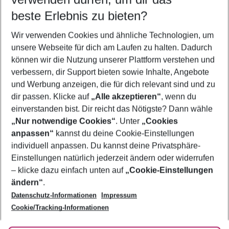
11.08.26
–
09.08.27
5-8 Nächte
beste Erlebnis zu bieten?
Wer wird verreisen
Wir verwenden Cookies und ähnliche Technologien, um
2 Erwachsene
Keine Kinder
unsere Webseite für dich am Laufen zu halten. Dadurch
können wir die Nutzung unserer Plattform verstehen und
Mehr Filter anzeigen
verbessern, dir Support bieten sowie Inhalte, Angebote
und Werbung anzeigen, die für dich relevant sind und zu
dir passen. Klicke auf
„Alle akzeptieren“
, wenn du
einverstanden bist. Dir reicht das Nötigste? Dann wähle
„Nur notwendige Cookies“
. Unter
„Cookies
anpassen“
kannst du deine Cookie-Einstellungen
Footer
Footer navigation
individuell anpassen. Du kannst deine Privatsphäre-
Über uns
Einstellungen natürlich jederzeit ändern oder widerrufen
AGB
– klicke dazu einfach unten auf
„Cookie-Einstellungen
Service & Hilfe
Bestpreisgarantie
ändern“
.
Datenschutz-Informationen
Impressum
Agenturbetreuung
Cookie-Einstellungen ändern
Folge uns
Barrierefreies Reisen
Cookie/Tracking-Informationen
Cookie-Richtlinie
Check-in
Datenschutz