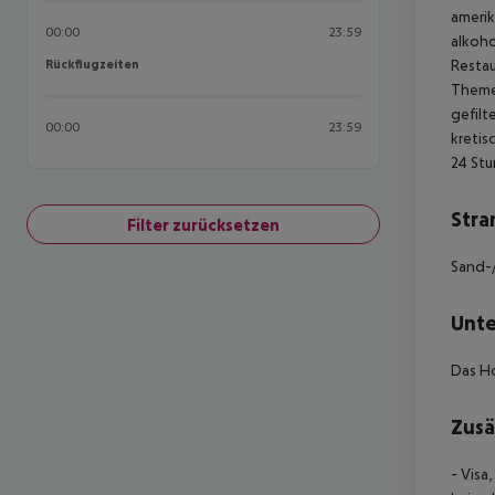
amerik
00:00
23:59
alkoho
Rückflugzeiten
Restau
Rückflugzeiten
Themen
gefilt
00:00
23:59
kretis
24 Stu
Stra
Filter zurücksetzen
Sand-/
Unte
Das Ho
Zusä
- Visa