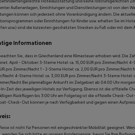
behindertengerechte Hotelausstattung und keine rollstuhlgerechten Zi
mmter Außenanlagen, Einrichtungen und Dienstleistungen ist von den 
htungen können sich jederzeit ohne Vorankündigung ändern. Die aktuelle
ionsprogrammen oder Einrichtungen für Kinder usw. erhalten Sie im Hote
fen usw.) sind die kürzesten geschätzten Strecken zu Fuß oder mit dem
tige Informationen
beachten Sie, dass in Griechenland eine Klimasteuer erhoben wird. Die Zah
net. April - Oktober: 5-Sterne Hotel: ca. 15,00 EUR pro Zimmer/Nacht 4-S
UR pro Zimmer/Nacht 1 - 2-Sterne Hotel: ca. 2,00 EUR pro Zimmer/Nacht 
/Nacht 4-Sterne Hotel: ca. 3,00 EUR pro Zimmer/Nacht 3-Sterne Hotel: ca
mmer/Nacht Bei planmäßiger Ankunft im Zielgebiet ab 04:00 Uhr morgens
In-Zeit des jeweiligen Hotels zur Verfügung. Ebenso ist die offizielle C
ßigen Rückflügen bis 3:00 Uhr am Folgetag ist die offizielle Check-Out
pät-Check-Out können je nach Verfügbarkeit und gegen einen Aufpreis
eis:
Reise ist nicht für Personen mit eingeschränkter Mobilität geeignet. We
 wenden Sie sich bitte an unseren Kundenservice, bevor Sie Ihre Buchung