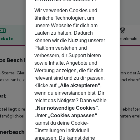
Wir verwenden Cookies und
ähnliche Technologien, um
unsere Webseite für dich am
Laufen zu halten. Dadurch
ebote
Hotelbeschreibung
Hotelmerkmale
können wir die Nutzung unserer
Plattform verstehen und
lbeschreibung
verbessern, dir Support bieten
os Beach Hotel
sowie Inhalte, Angebote und
4
Werbung anzeigen, die für dich
-Sterne 'Glaros Beach Hotel' bietet Ihnen entweder Halbpension oder Al
relevant sind und zu dir passen.
estaurants, zwei Bars, ein Schwimmbad und ein Strandbereich sind ebenf
Klicke auf
„Alle akzeptieren“
,
wenn du einverstanden bist. Dir
ort
reicht das Nötigste? Dann wähle
„Nur notwendige Cookies“
.
tel liegt direkt an der Promenade, oberhalb eines Strandes im lebhafte
Unter
„Cookies anpassen“
fsmöglichkeiten, Restaurants und Bars ist in nur wenige Gehminuten erreic
kannst du deine Cookie-
Einstellungen individuell
merbeschreibung
anpassen. Du kannst deine