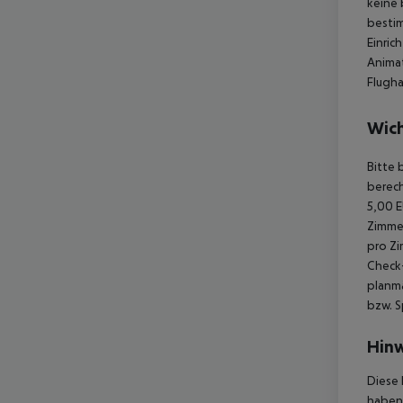
keine 
besti
Einric
Animat
Flugha
Wich
Bitte 
berech
5,00 E
Zimmer
pro Zi
Check-
planmä
bzw. S
Hinw
Diese 
haben,