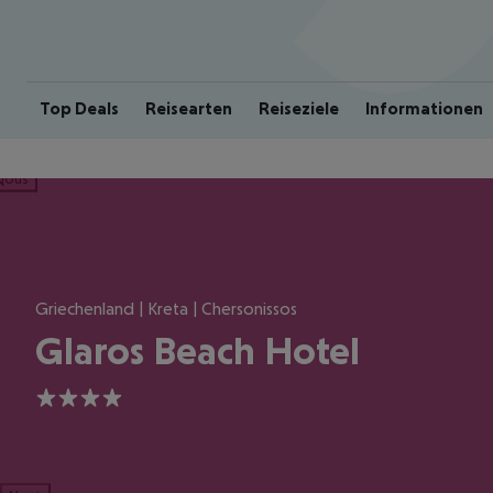
Top Deals
Reisearten
Reiseziele
Informationen
ious
Griechenland | Kreta | Chersonissos
Glaros Beach Hotel
4