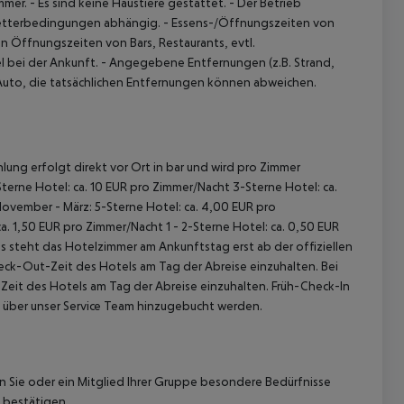
mmer.
- Es sind keine Haustiere gestattet.
- Der Betrieb
Wetterbedingungen abhängig.
- Essens-/Öffnungszeiten von
n Öffnungszeiten von Bars, Restaurants, evtl.
l bei der Ankunft.
- Angegebene Entfernungen (z.B. Strand,
 Auto, die tatsächlichen Entfernungen können abweichen.
lung erfolgt direkt vor Ort in bar und wird pro Zimmer
terne Hotel: ca. 10 EUR pro Zimmer/Nacht 3-Sterne Hotel: ca.
November - März: 5-Sterne Hotel: ca. 4,00 EUR pro
. 1,50 EUR pro Zimmer/Nacht 1 - 2-Sterne Hotel: ca. 0,50 EUR
 steht das Hotelzimmer am Ankunftstag erst ab der offiziellen
heck-Out-Zeit des Hotels am Tag der Abreise einzuhalten. Bei
-Zeit des Hotels am Tag der Abreise einzuhalten. Früh-Check-In
 über unser Service Team hinzugebucht werden.
nn Sie oder ein Mitglied Ihrer Gruppe besondere Bedürfnisse
 bestätigen.