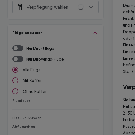
Das Ho
Verpflegung wählen
gehöre
Falchb
und P
Doppel
Flüge anpassen
oder 1
Einzel
Nur Direktflüge
Einzel
Einzel
Nur Eurowings-Flüge
befind
Alle Flüge
Std. Z
Mit Koffer
Ver
Ohne Koffer
Sie bu
Flugdauer
Flugdauer
Frühst
21:30 
Bis zu 24 Stunden
kretis
Restau
Abflugzeiten
Abflugzeiten
Abende