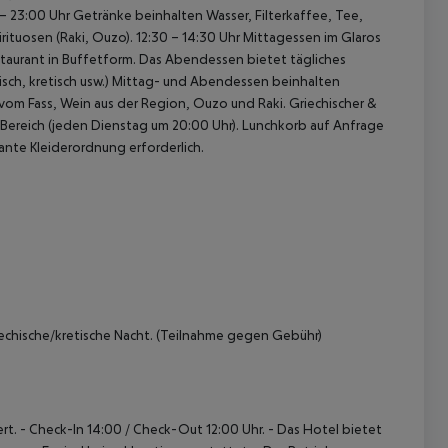
– 23:00 Uhr Getränke beinhalten Wasser, Filterkaffee, Tee,
irituosen (Raki, Ouzo).
12:30 – 14:30 Uhr Mittagessen im Glaros
taurant in Buffetform. Das Abendessen bietet tägliches
sch, kretisch usw.)
Mittag- und Abendessen beinhalten
r vom Fass, Wein aus der Region, Ouzo und Raki.
Griechischer &
Bereich (jeden Dienstag um 20:00 Uhr).
Lunchkorb auf Anfrage
ante Kleiderordnung erforderlich.
chische/kretische Nacht. (Teilnahme gegen Gebühr)
rt.
- Check-In 14:00 / Check-Out 12:00 Uhr.
- Das Hotel bietet