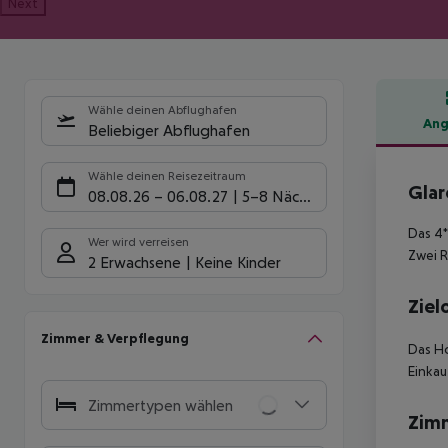
Next
Wähle deinen Abflughafen
Ang
Beliebiger Abflughafen
Hote
Wähle deinen Reisezeitraum
Glar
08.08.26
–
06.08.27
5-8 Nächte
Das 4*
Wer wird verreisen
Zwei R
2 Erwachsene
Keine Kinder
Ziel
Zimmer & Verpflegung
Das Ho
Einkau
Zimmertypen wählen
Zim