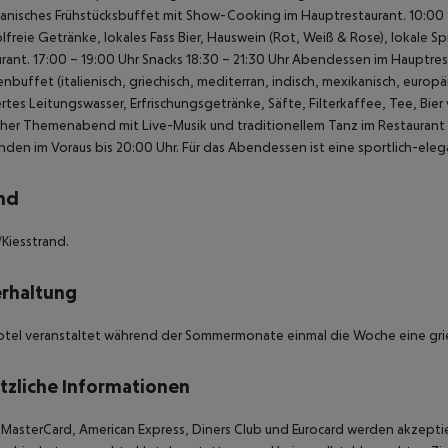
anisches Frühstücksbuffet mit Show-Cooking im Hauptrestaurant.
10:00 
lfreie Getränke, lokales Fass Bier, Hauswein (Rot, Weiß & Rose), lokale Sp
rant.
17:00 – 19:00 Uhr Snacks
18:30 – 21:30 Uhr Abendessen im Hauptres
buffet (italienisch, griechisch, mediterran, indisch, mexikanisch, europäi
ertes Leitungswasser, Erfrischungsgetränke, Säfte, Filterkaffee, Tee, Bie
cher Themenabend mit Live-Musik und traditionellem Tanz im Restaurant 
nden im Voraus bis 20:00 Uhr.
Für das Abendessen ist eine sportlich-eleg
nd
Kiesstrand.
rhaltung
tel veranstaltet während der Sommermonate einmal die Woche eine grie
tzliche Informationen
, MasterCard, American Express, Diners Club und Eurocard werden akzeptie