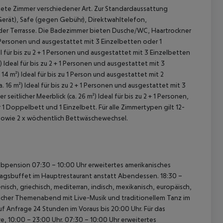
ete Zimmer verschiedener Art. Zur Standardaussattung
Gerät), Safe (gegen Gebühr), Direktwahltelefon,
 oder Terrasse. Die Badezimmer bieten Dusche/WC, Haartrockner
 1 Personen und ausgestattet mit 3 Einzelbetten oder 1
l für bis zu 2 + 1 Personen und ausgestattet mit 3 Einzelbetten
)
Ideal für bis zu 2 + 1 Personen und ausgestattet mit 3
 14 m²)
Ideal für bis zu 1 Person und ausgestattet mit 2
. 16 m²)
Ideal für bis zu 2 + 1 Personen und ausgestattet mit 3
seitlicher Meerblick (ca. 26 m²)
Ideal für bis zu 2 + 1 Personen,
 1 Doppelbett und 1 Einzelbett.
Für alle Zimmertypen gilt 12-
 sowie 2 x wöchentlich Bettwäschewechsel.
 akzeptieren
lbpension
07:30 – 10:00 Uhr erweitertes amerikanisches
tagsbuffet im Hauptrestaurant anstatt Abendessen.
18:30 –
sch, griechisch, mediterran, indisch, mexikanisch, europäisch,
ischer Themenabend mit Live-Musik und traditionellem Tanz im
f Anfrage 24 Stunden im Voraus bis 20:00 Uhr.
Für das
ve, 10:00 – 23:00 Uhr.
07:30 – 10:00 Uhr erweitertes