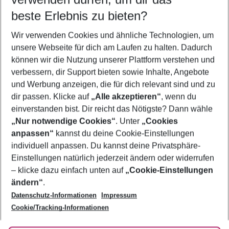
10.08.26
–
08.08.27
5-8 Nächte
beste Erlebnis zu bieten?
Wer wird verreisen
Wir verwenden Cookies und ähnliche Technologien, um
2 Erwachsene
Keine Kinder
unsere Webseite für dich am Laufen zu halten. Dadurch
können wir die Nutzung unserer Plattform verstehen und
Mehr Filter anzeigen
verbessern, dir Support bieten sowie Inhalte, Angebote
und Werbung anzeigen, die für dich relevant sind und zu
dir passen. Klicke auf
„Alle akzeptieren“
, wenn du
einverstanden bist. Dir reicht das Nötigste? Dann wähle
„Nur notwendige Cookies“
. Unter
„Cookies
anpassen“
kannst du deine Cookie-Einstellungen
Footer
Footer navigation
individuell anpassen. Du kannst deine Privatsphäre-
Über uns
Einstellungen natürlich jederzeit ändern oder widerrufen
AGB
– klicke dazu einfach unten auf
„Cookie-Einstellungen
Service & Hilfe
Bestpreisgarantie
ändern“
.
Datenschutz-Informationen
Impressum
Agenturbetreuung
Cookie-Einstellungen ändern
Folge uns
Barrierefreies Reisen
Cookie/Tracking-Informationen
Cookie-Richtlinie
Check-in
Datenschutz