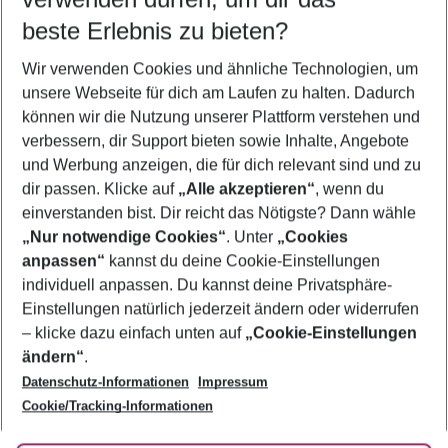
09.08.26
–
07.08.27
5-8 Nächte
beste Erlebnis zu bieten?
Wer wird verreisen
Wir verwenden Cookies und ähnliche Technologien, um
2 Erwachsene
Keine Kinder
unsere Webseite für dich am Laufen zu halten. Dadurch
können wir die Nutzung unserer Plattform verstehen und
Mehr Filter anzeigen
verbessern, dir Support bieten sowie Inhalte, Angebote
und Werbung anzeigen, die für dich relevant sind und zu
dir passen. Klicke auf
„Alle akzeptieren“
, wenn du
einverstanden bist. Dir reicht das Nötigste? Dann wähle
„Nur notwendige Cookies“
. Unter
„Cookies
anpassen“
kannst du deine Cookie-Einstellungen
Footer
Footer navigation
individuell anpassen. Du kannst deine Privatsphäre-
Über uns
Einstellungen natürlich jederzeit ändern oder widerrufen
AGB
– klicke dazu einfach unten auf
„Cookie-Einstellungen
Service & Hilfe
Bestpreisgarantie
ändern“
.
Datenschutz-Informationen
Impressum
Agenturbetreuung
Cookie-Einstellungen ändern
Folge uns
Barrierefreies Reisen
Cookie/Tracking-Informationen
Cookie-Richtlinie
Check-in
Datenschutz