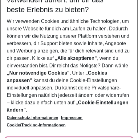
11.08.26
–
09.08.27
5-8 Nächte
beste Erlebnis zu bieten?
Wer wird verreisen
Wir verwenden Cookies und ähnliche Technologien, um
2 Erwachsene
Keine Kinder
unsere Webseite für dich am Laufen zu halten. Dadurch
können wir die Nutzung unserer Plattform verstehen und
Mehr Filter anzeigen
verbessern, dir Support bieten sowie Inhalte, Angebote
und Werbung anzeigen, die für dich relevant sind und zu
dir passen. Klicke auf
„Alle akzeptieren“
, wenn du
einverstanden bist. Dir reicht das Nötigste? Dann wähle
„Nur notwendige Cookies“
. Unter
„Cookies
anpassen“
kannst du deine Cookie-Einstellungen
Footer
Footer navigation
individuell anpassen. Du kannst deine Privatsphäre-
Über uns
Einstellungen natürlich jederzeit ändern oder widerrufen
AGB
– klicke dazu einfach unten auf
„Cookie-Einstellungen
Service & Hilfe
Bestpreisgarantie
ändern“
.
Datenschutz-Informationen
Impressum
Agenturbetreuung
Cookie-Einstellungen ändern
Folge uns
Barrierefreies Reisen
Cookie/Tracking-Informationen
Cookie-Richtlinie
Check-in
Datenschutz