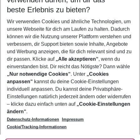
08.08.26
–
06.08.27
5-8 Nächte
beste Erlebnis zu bieten?
Wer wird verreisen
Wir verwenden Cookies und ähnliche Technologien, um
2 Erwachsene
Keine Kinder
unsere Webseite für dich am Laufen zu halten. Dadurch
können wir die Nutzung unserer Plattform verstehen und
Mehr Filter anzeigen
verbessern, dir Support bieten sowie Inhalte, Angebote
und Werbung anzeigen, die für dich relevant sind und zu
dir passen. Klicke auf
„Alle akzeptieren“
, wenn du
einverstanden bist. Dir reicht das Nötigste? Dann wähle
„Nur notwendige Cookies“
. Unter
„Cookies
anpassen“
kannst du deine Cookie-Einstellungen
Footer
Footer navigation
individuell anpassen. Du kannst deine Privatsphäre-
Über uns
Einstellungen natürlich jederzeit ändern oder widerrufen
AGB
– klicke dazu einfach unten auf
„Cookie-Einstellungen
Service & Hilfe
Bestpreisgarantie
ändern“
.
Datenschutz-Informationen
Impressum
Agenturbetreuung
Cookie-Einstellungen ändern
Folge uns
Barrierefreies Reisen
Cookie/Tracking-Informationen
Cookie-Richtlinie
Check-in
Datenschutz