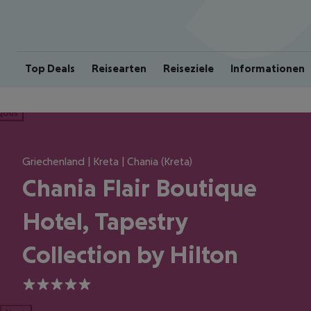
Top Deals
Reisearten
Reiseziele
Informationen
ious
Griechenland | Kreta | Chania (Kreta)
Chania Flair Boutique
Hotel, Tapestry
Collection by Hilton
5