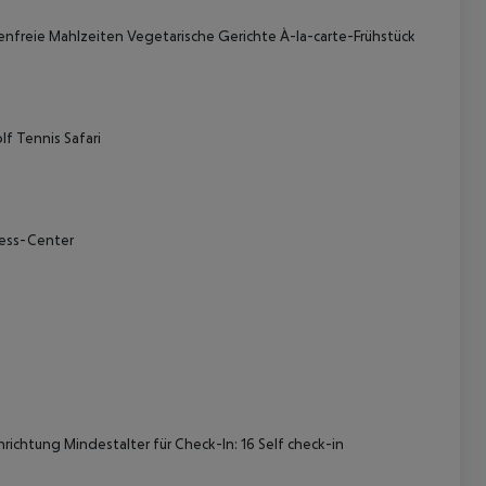
enfreie Mahlzeiten
Vegetarische Gerichte
À-la-carte-Frühstück
lf
Tennis
Safari
 akzeptieren
ess-Center
nrichtung
Mindestalter für Check-In: 16
Self check-in