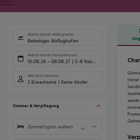
Next
Wähle deinen Abflughafen
Ang
Beliebiger Abflughafen
Hote
Wähle deinen Reisezeitraum
Chan
10.08.26
–
08.08.27
5-8 Nächte
Gönne 
Wer wird verreisen
Hotel 
2 Erwachsene
Keine Kinder
Sandst
tauche
wurde 
Zimmer & Verpflegung
innova
Promen
Gehmin
Zimmertypen wählen
Ver