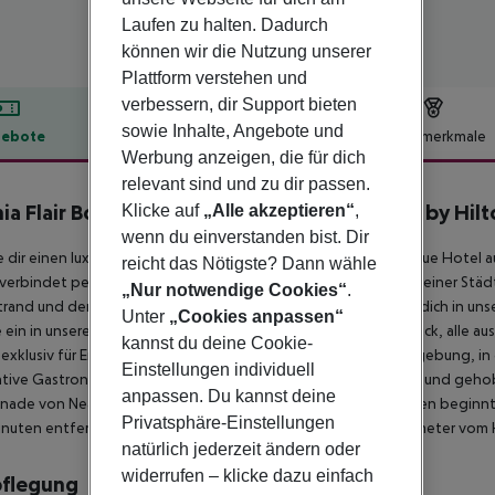
Laufen zu halten. Dadurch
können wir die Nutzung unserer
Plattform verstehen und
verbessern, dir Support bieten
sowie Inhalte, Angebote und
ebote
Hotelbeschreibung
Hotelmerkmale
Werbung anzeigen, die für dich
lbeschreibung
relevant sind und zu dir passen.
ia Flair Boutique Hotel, Tapestry Collection by Hil
Klicke auf
„Alle akzeptieren“
,
wenn du einverstanden bist. Dir
dir einen luxuriösen Kurzurlaub im 5-Sterne Chania Flair Boutique Hotel 
reicht das Nötigste? Dann wähle
verbindet perfekt einen sonnenverwöhnten Strandurlaub mit einer Städ
„Nur notwendige Cookies“
.
rand und der bezaubernden Altstadt von Chania. Entspanne dich in uns
Unter
„Cookies anpassen“
 ein in unsere luxuriösen Suiten mit atemberaubendem Meerblick, alle a
kannst du deine Cookie-
exklusiv für Erwachsene konzipiert und bietet eine ruhige Umgebung, in
Einstellungen individuell
tive Gastronomie, darunter erstklassiges À-la-carte-Frühstück und gehob
anpassen. Du kannst deine
ade von Nea Chora mit ihren Restaurants, Bars und Geschäften beginnt d
Privatsphäre-Einstellungen
uten entfernt, und der Flughafen Chania CHQ ist nur 15 Kilometer vom 
natürlich jederzeit ändern oder
widerrufen – klicke dazu einfach
pflegung