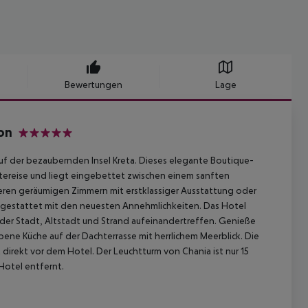
Bewertungen
Lage
ton
5
auf der bezaubernden Insel Kreta. Dieses elegante Boutique-
tereise und liegt eingebettet zwischen einem sanften
eren geräumigen Zimmern mit erstklassiger Ausstattung oder
usgestattet mit den neuesten Annehmlichkeiten. Das Hotel
 der Stadt, Altstadt und Strand aufeinandertreffen. Genieße
ene Küche auf der Dachterrasse mit herrlichem Meerblick. Die
irekt vor dem Hotel. Der Leuchtturm von Chania ist nur 15
Hotel entfernt.