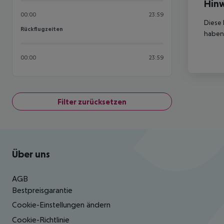
Hinw
00:00
23:59
Diese 
Rückflugzeiten
Rückflugzeiten
haben,
00:00
23:59
Filter zurücksetzen
Footer
Footer navigation
Über uns
AGB
Bestpreisgarantie
Cookie-Einstellungen ändern
Cookie-Richtlinie