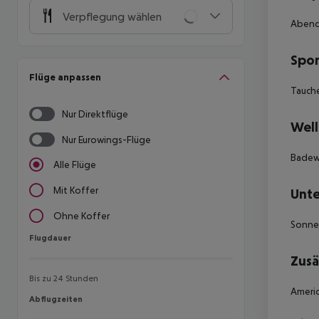
Verpflegung wählen
Abende
Spor
Flüge anpassen
Tauch
Nur Direktflüge
Well
Nur Eurowings-Flüge
Badew
Alle Flüge
Mit Koffer
Unte
Ohne Koffer
Sonne
Flugdauer
Flugdauer
Zusä
Bis zu 24 Stunden
Americ
Abflugzeiten
Abflugzeiten