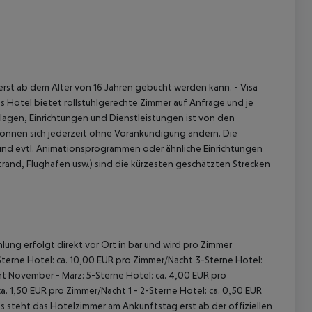
t erst ab dem Alter von 16 Jahren gebucht werden kann.
- Visa
s Hotel bietet rollstuhlgerechte Zimmer auf Anfrage und je
agen, Einrichtungen und Dienstleistungen ist von den
önnen sich jederzeit ohne Vorankündigung ändern. Die
 und evtl. Animationsprogrammen oder ähnliche Einrichtungen
and, Flughafen usw.) sind die kürzesten geschätzten Strecken
lung erfolgt direkt vor Ort in bar und wird pro Zimmer
terne Hotel: ca. 10,00 EUR pro Zimmer/Nacht
3-Sterne Hotel:
ht
November - März:
5-Sterne Hotel: ca. 4,00 EUR pro
ca. 1,50 EUR pro Zimmer/Nacht
1 - 2-Sterne Hotel: ca. 0,50 EUR
 steht das Hotelzimmer am Ankunftstag erst ab der offiziellen