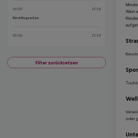
Mindes
00:00
23:59
Wein a
Rückflugzeiten
Kleide
Rückflugzeiten
aufgef
00:00
23:59
Stra
Kiesst
Filter zurücksetzen
Spor
Tischt
Well
Verwöh
oder g
Unte