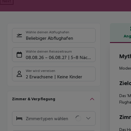
Next
Wähle deinen Abflughafen
Ang
Beliebiger Abflughafen
Hote
Wähle deinen Reisezeitraum
Myt
08.08.26
–
06.08.27
5-8 Nächte
Modern
Wer wird verreisen
2 Erwachsene
Keine Kinder
Ziel
Das 'M
Zimmer & Verpflegung
Flugha
Zim
Zimmertypen wählen
Das Ho