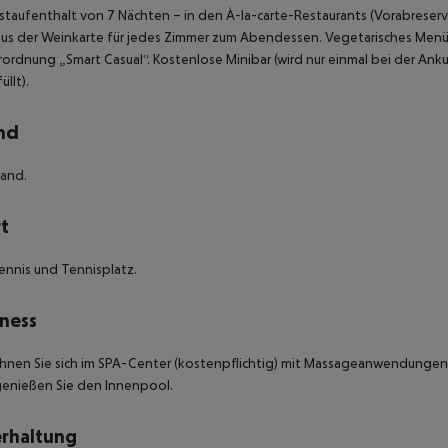
taufenthalt von 7 Nächten – in den À-la-carte-Restaurants (Vorabreservier
us der Weinkarte für jedes Zimmer zum Abendessen.
Vegetarisches Menü
rordnung „Smart Casual“.
Kostenlose Minibar (wird nur einmal bei der Anku
üllt).
nd
rand.
t
ennis und Tennisplatz.
ness
nen Sie sich im SPA-Center (kostenpflichtig) mit Massageanwendungen
enießen Sie den Innenpool.
rhaltung