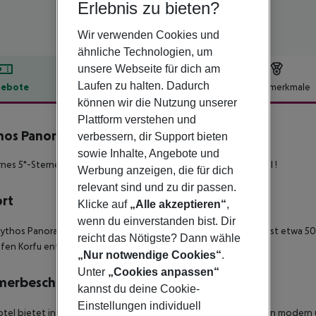
Erlebnis zu bieten?
Wir verwenden Cookies und
ähnliche Technologien, um
unsere Webseite für dich am
Laufen zu halten. Dadurch
ebote
Hotelbeschreibung
Hotelmerkmale
können wir die Nutzung unserer
lbeschreibung
Plattform verstehen und
hos Panorama
verbessern, dir Support bieten
5
sowie Inhalte, Angebote und
es 5*-Sterne 'Adults-Only & Ultra-All-Inklusive' Urlaubsdomizil !
Werbung anzeigen, die für dich
relevant sind und zu dir passen.
ort
Klicke auf
„Alle akzeptieren“
,
wenn du einverstanden bist. Dir
ythos Panorama' befindet sich im Herzen des Dorfes Boukari, ist etwa 
reicht das Nötigste? Dann wähle
fen Korfu entfernt.
„Nur notwendige Cookies“
.
Unter
„Cookies anpassen“
merbeschreibung
kannst du deine Cookie-
Einstellungen individuell
tel bietet insgesamt 181 Zimmer verschiedener Art. Sie wohnen modern