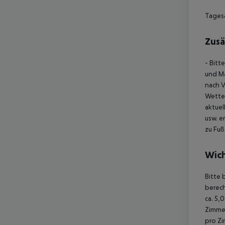
Tagesa
Zusä
- Bitt
und Ma
nach V
Wette
aktuel
usw. e
zu Fuß
Wich
Bitte 
berec
ca. 5,
Zimme
pro Z