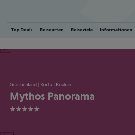
Top Deals
Reisearten
Reiseziele
Informationen
ious
Griechenland | Korfu | Boukari
Mythos Panorama
5