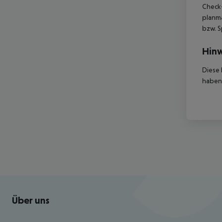
Check-
planmä
bzw. S
Hinw
Diese 
haben,
Footer
Footer navigation
Über uns