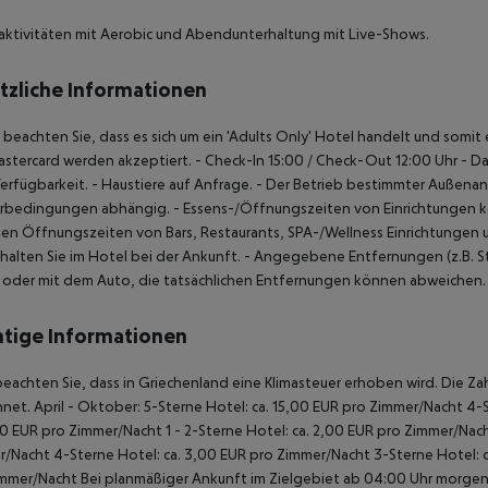
ktivitäten mit Aerobic und Abendunterhaltung mit Live-Shows.
tzliche Informationen
e beachten Sie, dass es sich um ein 'Adults Only' Hotel handelt und somi
stercard werden akzeptiert.
- Check-In 15:00 / Check-Out 12:00 Uhr
- Da
erfügbarkeit.
- Haustiere auf Anfrage.
- Der Betrieb bestimmter Außenanl
rbedingungen abhängig.
- Essens-/Öffnungszeiten von Einrichtungen k
len Öffnungszeiten von Bars, Restaurants, SPA-/Wellness Einrichtungen
rhalten Sie im Hotel bei der Ankunft.
- Angegebene Entfernungen (z.B. Str
 oder mit dem Auto, die tatsächlichen Entfernungen können abweichen.
tige Informationen
beachten Sie, dass in Griechenland eine Klimasteuer erhoben wird. Die Zah
hnet.
April - Oktober:
5-Sterne Hotel: ca. 15,00 EUR pro Zimmer/Nacht
4-S
00 EUR pro Zimmer/Nacht
1 - 2-Sterne Hotel: ca. 2,00 EUR pro Zimmer/Nac
r/Nacht
4-Sterne Hotel: ca. 3,00 EUR pro Zimmer/Nacht
3-Sterne Hotel: 
immer/Nacht
Bei planmäßiger Ankunft im Zielgebiet ab 04:00 Uhr morgens