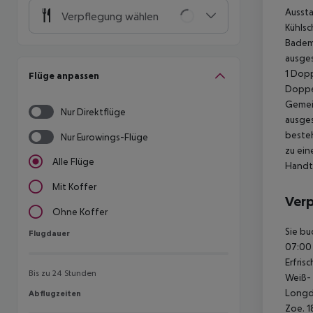
Aussta
Verpflegung wählen
Kühlsc
Bademä
ausges
1 Dop
Flüge anpassen
Doppel
Gemei
Nur Direktflüge
ausges
besteh
Nur Eurowings-Flüge
zu ei
Alle Flüge
Handt
Mit Koffer
Ver
Ohne Koffer
Sie bu
Flugdauer
Flugdauer
07:00 
Erfris
Bis zu 24 Stunden
Weiß- 
Longdr
Abflugzeiten
Abflugzeiten
Zoe.
1