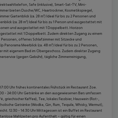
rektwahltelefon, Safe (inklusive), Smart-Sat-TV, Mini-
zimmer bieten Dusche/WC, Haartrockner, Kosmetikspiegel,
mer Gartenblick (ca. 28 m²)
Ideal für bis zu 2 Personen und
blick (ca. 28 m²)
Ideal für bis zu 1 Person und ausgestattet mit
ersonen und ausgestattet mit 1 Doppelbett.
Horizon
ausgestattet mit 1 Doppelbett. Zudem direkten Zugang zu einem
 2 Personen, offenes Schlafzimmer mit Sitzecke und
 Panorama Meerblick (ca. 48 m²)
Ideal für bis zu 2 Personen,
mer mit eigenem Bad im Obergeschoss. Zudem direkter Zugang
merservice (gegen Gebühr), tägliche Zimmerreinigung,
 akzeptieren
7:00 Uhr frühes kontinentales Frühstück im Restaurant Zoe.
10:00 - 24:00 Uhr Getränke an den ausgewiesenen Bars umfassen
, griechischer Kaffee), Tee, lokales Fassbier, Hauswein (Rot-,
oholische Getränke (Wodka, Gin, Rum, Tequila, Whisky, Wermut),
icht.
12:30 - 14:30 Uhr Mittagessen ist ein Buffet im Restaurant
stenlose Mahlzeiten pro Aufenthalt – gültig für einen