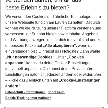
12.08.26
–
10.08.27
5-8 Nächte
beste Erlebnis zu bieten?
Wer wird verreisen
Wir verwenden Cookies und ähnliche Technologien, um
2 Erwachsene
Keine Kinder
unsere Webseite für dich am Laufen zu halten. Dadurch
können wir die Nutzung unserer Plattform verstehen und
Mehr Filter anzeigen
verbessern, dir Support bieten sowie Inhalte, Angebote
und Werbung anzeigen, die für dich relevant sind und zu
dir passen. Klicke auf
„Alle akzeptieren“
, wenn du
einverstanden bist. Dir reicht das Nötigste? Dann wähle
„Nur notwendige Cookies“
. Unter
„Cookies
anpassen“
kannst du deine Cookie-Einstellungen
Footer
Footer navigation
individuell anpassen. Du kannst deine Privatsphäre-
Über uns
Einstellungen natürlich jederzeit ändern oder widerrufen
AGB
– klicke dazu einfach unten auf
„Cookie-Einstellungen
Service & Hilfe
Bestpreisgarantie
ändern“
.
Datenschutz-Informationen
Impressum
Agenturbetreuung
Cookie-Einstellungen ändern
Folge uns
Barrierefreies Reisen
Cookie/Tracking-Informationen
Cookie-Richtlinie
Check-in
Datenschutz