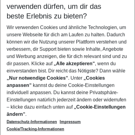
verwenden dürfen, um dir das
Wähle deinen Reisezeitraum
08.08.26
–
06.08.27
5-8 Nächte
beste Erlebnis zu bieten?
Wer wird verreisen
Wir verwenden Cookies und ähnliche Technologien, um
2 Erwachsene
Keine Kinder
unsere Webseite für dich am Laufen zu halten. Dadurch
können wir die Nutzung unserer Plattform verstehen und
Mehr Filter anzeigen
verbessern, dir Support bieten sowie Inhalte, Angebote
und Werbung anzeigen, die für dich relevant sind und zu
dir passen. Klicke auf
„Alle akzeptieren“
, wenn du
einverstanden bist. Dir reicht das Nötigste? Dann wähle
„Nur notwendige Cookies“
. Unter
„Cookies
anpassen“
kannst du deine Cookie-Einstellungen
Footer
Footer navigation
individuell anpassen. Du kannst deine Privatsphäre-
Über uns
Einstellungen natürlich jederzeit ändern oder widerrufen
AGB
– klicke dazu einfach unten auf
„Cookie-Einstellungen
Service & Hilfe
Bestpreisgarantie
ändern“
.
Datenschutz-Informationen
Impressum
Agenturbetreuung
Cookie-Einstellungen ändern
Folge uns
Barrierefreies Reisen
Cookie/Tracking-Informationen
Cookie-Richtlinie